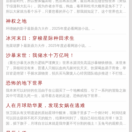
后群星时代，所以整体偏灰暗，然后再加点爽，最后再加点缝合怪世界（类似
于综漫和大乱斗）。因为作者水平低，狗血，毒草和吃书大概率是免不了了，
所以大家就当看个乐子，只要您看的开心了，那我就知足了。这个世界也太能
缝了...
神权之地
环绕她的影子最新鼎力大作，2025年度必看网游小说。...
冰河末日：穿梭星际种田求生
泡菜胡萝卜最新鼎力大作，2025年度必看网游小说。...
沙暴末世：我储水十万亿吨！
（重生沙暴无水势力逻辑严谨爽文）世界水源消失高温沙暴钢铁锈蚀。末世来
了，异能却没有来，普通人只能以血肉凡躯对抗天灾。饮尿喝血易子而食，举
目皆是绝望！手握水源物资，招兵买马聚拢人心经营团队稳步推进！不打怪不
升级...
恐怖的地下世界
我本来可以好好的生活由于在公园买了一个地摊戒指，引了一系列的冒险之旅
其中可谓是九死一生，追寻着古老的足迹。恐怖的地下世界...
人在月球助华夏，发现女娲在逃难
张卫国从有文明遗迹的原始星球中醒来，现脑子里多了一个倒计时，时间结束
可以回去获得不死不灭的能力，结果时间到了，现自己却出现在月球！张卫
国，插下旗子，月球自古以来就是我华夏不可分割的领土！玉兔号的观察员报
告，我现月球上有人，好...