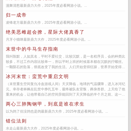
漫舞清愁最新鼎力大作，2025年度必看网游小说。...
归一成帝
凌锋老方最新鼎力大作，2025年度必看网游小说。...
绝美恶雌超会撩，星际大佬真香了
月牙小猫咪最新鼎力大作，2025年度必看网游小说。...
末世中的牛马生存指南
我叫陈默，人如其名，平时不爱社交，比较沉默，是一名程序员，会的种类比
较多，不过工作内容比较单一，所以平时上班的时候基本都在沉默的拧螺丝。
一颗陨石的坠落，彻底改变了我的生活。人们开始变得狂躁，世界开始变得危
险，在这样的世界上，我该怎么...
冰河末世：蛮荒中重启文明
（末世重生空间复仇冷血游戏人间）天灾降临，地球的气温骤降，进入冰河纪
元。幸存者林枫在乱世中挣扎五年，最终被队友背叛，葬身兽群。上天给了他
重来的机会，让他带着自己的空间异能回到了天灾降临的半个月之前。这一
世，他对自己的未来有了...
两心三肺陶钢甲，到底是谁在求生
以为鸽了但没鸽也是鸽最新鼎力大作，2025年度必看网游小说。...
错位法则
水走山最新鼎力大作，2025年度必看网游小说。...