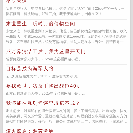
星辰大道
我看星空很大，星空看我也很大。这是宇宙，我的宇宙！22oo年的一天，当
陨石砸落，科技终结，武道开始。我于废墟走出，指点星空！...
末世重生：玩转万倍储物空间
末世来临，林枫重生到了末世前。他现，自己的储物空间能够增幅万倍。收入
一箱罐头，变成1oooo箱。一吨猪肉变成1oooo吨。无论是生活物资还是武器
装备，甚至黑科技产品，统统万倍增幅。当别人还在末世野外中苦苦搜寻一点
点可怜的粮食而争斗的...
成万界清洁工后，我为蓝星开天门
锦瑟鲤最新鼎力大作，2025年度必看网游小说。...
目标是成为海军大将
记记L最新鼎力大作，2025年度必看网游小说。...
要我救世，我反手掏出战锤40k
山友山最新鼎力大作，2025年度必看网游小说。...
我还能在规则怪谈里塌房不成？
出道前夕，时厘所在的组合惨遭队友背刺，背上了霸凌黑锅。出道失败，队友
美美赢得了网友的怜爱，重新出道风生水起，时厘的社交帐号至今还被对方的
脑残粉们团建追骂。好巧不巧，被公司雪藏的第三年，惊悚降临。（蛋糕的烛
火熄灭，你将只剩下登顶这...
熵火燎原：源芯觉醒