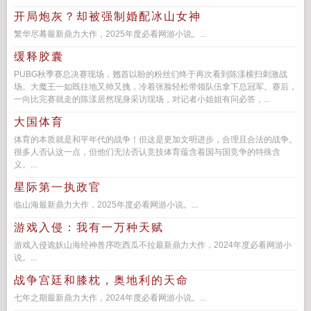
开局炮灰？却被强制婚配冰山女神
繁华尽蓦最新鼎力大作，2025年度必看网游小说。...
缓释胶囊
PUBG秋季赛总决赛现场，翘首以盼的粉丝们终于再次看到陈漾横扫刺激战
场。大魔王一如既往地又帅又拽，冷着张脸轻松带领队伍拿下总冠军。赛后，
一向比完赛就走的陈漾居然现身采访现场，对记者小姐姐有问必答，...
大国体育
体育的本质就是和平年代的战争！但这是更加文明进步，合理且合法的战争。
很多人否认这一点，但他们无法否认竞技体育蕴含着国与国竞争的特殊含
义。...
星际第一执政官
临山海最新鼎力大作，2025年度必看网游小说。...
游戏入侵：我有一万种天赋
游戏入侵诡妖山海经神兽序吃西瓜不拉最新鼎力大作，2024年度必看网游小
说。...
战争宫廷和膝枕，奥地利的天命
七年之期最新鼎力大作，2024年度必看网游小说。...