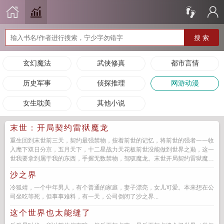
搜 索
玄幻魔法
武侠修真
都市言情
历史军事
侦探推理
网游动漫
女生耽美
其他小说
末世：开局契约雷狱魔龙
重生回到末世前三天，契约最强禁物，按着前世的记忆，将前世的强者一一收
入麾下双日分京，五月天下，十二星战力天花板前世没能做到世界之巅，这一
世我要拿到属于我的东西，手握无数禁物，驾驭魔龙。末世开局契约雷狱魔
龙...
沙之界
冷狐靖，一个中年男人，有个普通的家庭，妻子漂亮，女儿可爱。本来想在公
司坐吃等死，但事事难料，有一天，公司倒闭了沙之界...
这个世界也太能缝了