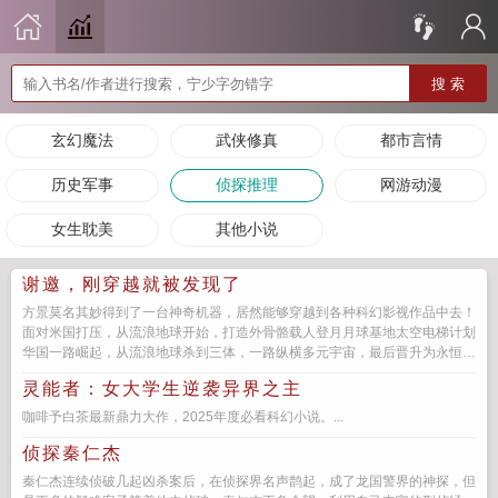
搜 索
玄幻魔法
武侠修真
都市言情
历史军事
侦探推理
网游动漫
女生耽美
其他小说
谢邀，刚穿越就被发现了
方景莫名其妙得到了一台神奇机器，居然能够穿越到各种科幻影视作品中去！
面对米国打压，从流浪地球开始，打造外骨骼载人登月月球基地太空电梯计划
华国一路崛起，从流浪地球杀到三体，一路纵横多元宇宙，最后晋升为永恒的
多元宇宙文明！...
灵能者：女大学生逆袭异界之主
咖啡予白茶最新鼎力大作，2025年度必看科幻小说。...
侦探秦仁杰
秦仁杰连续侦破几起凶杀案后，在侦探界名声鹊起，成了龙国警界的神探，但