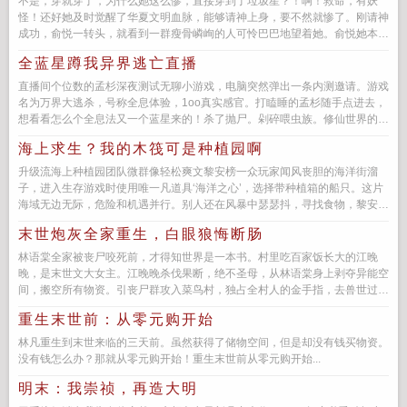
不是，穿就穿了，为什么她这么惨，直接穿到了垃圾星？！啊！救命，有妖
怪！还好她及时觉醒了华夏文明血脉，能够请神上身，要不然就惨了。刚请神
成功，俞悦一转头，就看到一群瘦骨嶙峋的人可怜巴巴地望着她。俞悦她本来
不想管了，但谁让...
全蓝星蹲我异界逃亡直播
直播间个位数的孟杉深夜测试无聊小游戏，电脑突然弹出一条内测邀请。游戏
名为万界大逃杀，号称全息体验，1oo真实感官。打瞌睡的孟杉随手点进去，
想看看怎么个全息法又一个蓝星来的！杀了抛尸。剁碎喂虫族。修仙世界的那
几个家...
海上求生？我的木筏可是种植园啊
升级流海上种植园团队微群像轻松爽文黎安榜一众玩家闻风丧胆的海洋街溜
子，进入生存游戏时使用唯一凡道具‘海洋之心’，选择带种植箱的船只。这片
海域无边无际，危险和机遇并行。别人还在风暴中瑟瑟抖，寻找食物，黎安的
海上种植园，苹...
末世炮灰全家重生，白眼狼悔断肠
林语棠全家被丧尸咬死前，才得知世界是一本书。村里吃百家饭长大的江晚
晚，是末世文大女主。江晚晚杀伐果断，绝不圣母，从林语棠身上剥夺异能空
间，搬空所有物资。引丧尸群攻入菜鸟村，独占全村人的金手指，去兽世过田
园生活。菜鸟村所有人的生命，是...
重生末世前：从零元购开始
林凡重生到末世来临的三天前。虽然获得了储物空间，但是却没有钱买物资。
没有钱怎么办？那就从零元购开始！重生末世前从零元购开始...
明末：我崇祯，再造大明