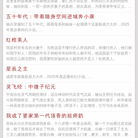
是更多的疑难案子等着他去侦破，秦仁杰不负众望，利用自己丰富的刑侦经
验，抽丝剥茧，一层一层剥开案子的真相，抓出真凶，为受害者申张正义。侦
探秦仁杰...
五十年代：带着随身空间进城奔小康
杨兵穿越到了五十年代。跟着母亲和妹妹一起我哩个逗最新鼎力大作，2025
年度必看科幻小说。...
红棺美人
我是村里有名的大傻子。当然这是不懂行的人所说的话，有懂行的人，他们都
叫我守村人！而我的半吊子神棍爷爷却和世人都不同，他说我是个千软饭男！
但我怎么都没想到，我需要吃软饭的女人她竟然不是人！红棺美人...
星辰之主
减肥专家最新鼎力大作，2025年度必看科幻小说。...
灵飞经：中微子纪元
宇宙存在灵气周期性潮汐，远古神话时代后灵气沉寂，修仙文明沦为传说。如
今新周期将至，灵气渐次复苏。而人类科技已能大规模探测中微子，科学家现
一种具有意识倾向的特殊中微子流（即灵子）正在增强，它可与生命体及特定
物质产生奇妙相互作用...
我成了婆家第一代顶香的祖师奶
苏灿从出生开始就体弱多病，十八岁那一年差点病死。被一个大仙看过是花姐
命，烧了替身后才保全了性命。自此后便有了大机缘。出嫁一日便丢了丈夫，
三灾八难接踵而至。胡黄白柳，碑王纷纷找上门来，磨关，财关，情关，磨的