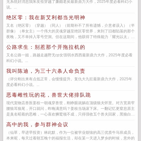
无系统好消息我朱友俭穿越了廉颇老矣最新鼎力大作，2025年度必看科幻小
说。...
绝区零：我在新艾利都当光明神
又名（绝区零）（穿越）（同人）（前期补不了所有遗憾，介意者误入）（半
群像）（单女主）一个伟大的灵魂穿越至绝区零世界，来到了旧都陷落的那个
夜晚，又不幸掉入零号空洞。但在这期间，他获得了特殊能力「耀光以太」，
能大幅度克制以太造物。于是他...
公路求生：别惹那个开拖拉机的
又名公路一姐，路越走越野无cp女强弱水西西最新鼎力大作，2025年度必看
科幻小说。...
我叫陈迪，为三十六条人命负责
（评分刚出来有点低正常，会慢慢提升。复仇大九狂最新鼎力大作，2025年
度必看科幻小说。...
恶毒雌性玩的花，兽世大佬排队跪
现代宠物店兽医姜枝一朝魂穿兽世，刚睁眼就躺在顶级狼夫怀里。对方宽肩窄
腰狼耳狼尾，开口就问，昨晚满意吗？姜枝当场滚下床。一翻记忆更窒息原主
是臭名昭着的恶雌，一心喜欢狮鹫领不成，只得强收五个兽夫回家，黑狼白蛇
雪豹孔雀，美人鱼全...
高中的我，参与群神会议
（仙草，早进早投资）林此默，作为一位被学业烦恼的高三优质牛马班成员，
本来呢，每天过着朝五晚十的福报生活，却在某一天进入梦乡的时候，意外的