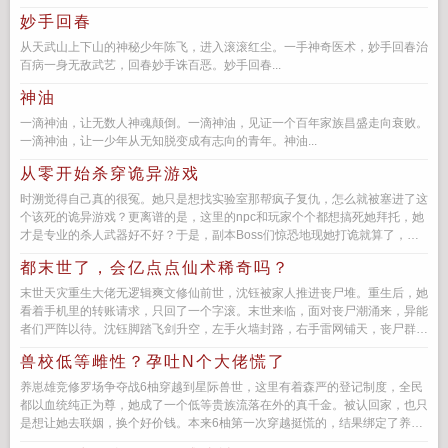
她不得不出马。自此她成了婆家...
妙手回春
从天武山上下山的神秘少年陈飞，进入滚滚红尘。一手神奇医术，妙手回春治
百病一身无敌武艺，回春妙手诛百恶。妙手回春...
神油
一滴神油，让无数人神魂颠倒。一滴神油，见证一个百年家族昌盛走向衰败。
一滴神油，让一少年从无知脱变成有志向的青年。神油...
从零开始杀穿诡异游戏
时溯觉得自己真的很冤。她只是想找实验室那帮疯子复仇，怎么就被塞进了这
个该死的诡异游戏？更离谱的是，这里的npc和玩家个个都想搞死她拜托，她
才是专业的杀人武器好不好？于是，副本Boss们惊恐地现她打诡就算了，怎
么把副本都给拆了！...
都末世了，会亿点点仙术稀奇吗？
末世天灾重生大佬无逻辑爽文修仙前世，沈钰被家人推进丧尸堆。重生后，她
看着手机里的转账请求，只回了一个字滚。末世来临，面对丧尸潮涌来，异能
者们严阵以待。沈钰脚踏飞剑升空，左手火墙封路，右手雷网铺天，丧尸群瞬
间清空。面对...
兽校低等雌性？孕吐N个大佬慌了
养崽雄竞修罗场争夺战6柚穿越到星际兽世，这里有着森严的登记制度，全民
都以血统纯正为尊，她成了一个低等贵族流落在外的真千金。被认回家，也只
是想让她去联姻，换个好价钱。本来6柚第一次穿越挺慌的，结果绑定了养崽
系统只要给崽提供...