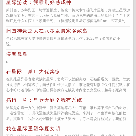
星际游戏：我靠刷好感成神
苏川当了多年海王，终于遭报应了她被一辆大卡车撞飞十里地，穿越进星际游
戏最后文明。在这里，玩家会觉醒异能。而她觉醒的是海王的觉悟？？？？这
到底是什么东西！？苏川晕死。（异能说明目标好感值达到1oo，即可复制其
技能。）身为...
归国神豪之人在八零发展家乡致富
年代系统爽文大佬神豪夫妻搞粤瓜最新鼎力大作，2025年度必看科幻小
说。...
谍海孤雁
p...
在星际，禁止大佬卖惨
在到处是异兽食物紧缺的星际，姜意不仅觉醒失败，还被辞退欠下巨款。姜意
只觉得自己倒霉透了，向伙伴吐槽我太惨了，谁还能有我惨？伙伴们沉默，在
心中暗暗道你惨？你能看出异兽致命点以及体内物资盒品级，越界杀死高两个
大境界的异兽，还缺...
掐指一算：星际无嗣？我有系统！
梁笙是名震一方的神算子，算天算地算尽人生百态，唯独算不清自己的命数。
一道惊雷落下，现代梁笙成为星际诈骗犯梁笙。来到了一个生育率极低的世
界。梁医生，我什么时候能怀上孩子？梁医生，你不是说疗程完后，我们就能
迎接到孩子吗？看着...
我在星际重塑华夏文明