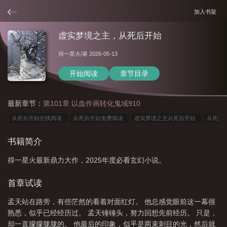
加入书架
虚实梦境之主，从死后开始
得一星火
/著 2026-05-13
开始阅读
章节目录
最新章节：
第101章 以血作画转化鬼域910
从死后开始在线阅读
从死后开始免费阅读
虚实梦境之主从死后开始
从死
后开始完整版免费
从死后开始
从死后开始笔雀阁
从死后开始笔趣阁无弹窗
书籍简介
最新章节
虚实x境
从死后开始最新章节更新
虚构梦境
虚实梦境之
得一星火最新鼎力大作，2025年度必看玄幻小说。
主
虚幻之生真实之死是什么意思
虚幻 梦境
从死后开始笔趣阁无错
版
虚实梦境的语句
虚无梦境是什么意思
从死后开始全文免费阅读
虚实
首章试读
x境mv
虚虚实实幻梦之境
虚虚实实幻梦之境什么意思
从死后开始速读
孟天站在路旁，有些茫然的看着对面红灯。 他总感觉眼前这一幕很
谷
从死后开始免费
虚实幻境
从死后开始起点
虚实结合梦境
熟悉，似乎已经经历过。 孟天锤锤头，努力回想先前经历。 只是，
却一直朦朦胧胧的。 他最后的印象，似乎是两束刺目的光，然后就