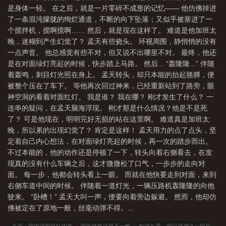
是身体一轻。 在之后，就是一片零碎不成形的记忆—— 他仿佛掉进
了一条混沌朦胧的绚烂通道，不断的向下坠落；又似乎被塞进了一
个搅拌机，搅啊搅啊…… 然后，就是现在这样了。 难道是他加班太
晚，迷糊到产生幻觉了？ 孟天有些挠头。 环视周围，静悄悄的没有
一点声音。 他总感觉有些不对，但又说不出哪里不对。 最终，他还
是在对面绿灯亮起的时候，快步踏上马路。 然后... “轰隆隆...” 伴随
着轰鸣，刺目灯光照在身上。 孟天转头，却只本能的抬起胳膊，便
被整个压在了车下。 等他再次回过神来，已经重新站到了路旁，眼
神空洞的看着对面红灯。 我是谁？ 我在哪？ 刚才发生了什么？ 一
连串的疑问，在孟天脑海浮现。 刚才那是什么情况？他是不是死
了？ 可是他现在，明明完好无损的站在这里啊。 难道真是加班太
晚，所以累的出现幻觉了？ 肯定是这样！ 孟天用力的点了点头，坚
定着自己内心想法，在对面绿灯亮起的时候，再一次的踏步而出。
不过本能的，他的动作还是停顿了一下，转头向着右侧看去，在发
现真的没有什么车辆之后，这才微微松了口气，一步步的走向对
面。 每一步，他都会转头看上一眼。 而就在他快要走到对面，来到
右侧车道中间的时候。 伴随着一道灯光，一辆压路机轰隆隆的向他
驶来。 “卧槽！” 孟天大叫一声，便要向着旁边躲避。 然而，他却仿
佛被定在了原地一般，丝毫动弹不得。...