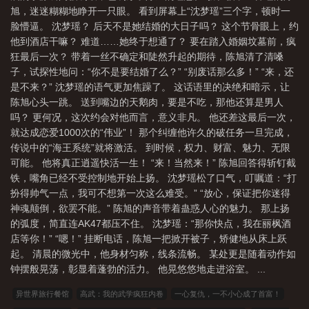
旭，迷迷糊糊地睁开一只眼。 看到屏幕上“沈梦瑶”三个字，顿时一
万
空姐追求富豪公子
美女空姐遇到高富帅电视剧
脸懵逼。 沈梦瑶？ 后天不是她结婚的大日子吗？ 这个节骨眼上，约
他到酒店干嘛？ 难道……她终于想通了？ 要在踏入婚姻坟墓前，疯
狂最后一次？ 带着一丝不确定和陡然升起的期待，陈旭清了清嗓
子，试探性地问：“你不是要结婚了么？” “别废话那么多！” “来，还
是不来？” 沈梦瑶的语气更加焦躁了。 这话语里的决绝和暗示，让
陈旭心头一跳。 送到嘴边的天鹅肉，要是不吃，那他还算是男人
吗？ 更何况，这次约会对他而言，意义非凡。 他还差这最后一次，
就达成恋爱1000次的“伟业”！ 那个纠缠他许久的破任务一旦完成，
传说中的“海王系统”就将激活。 到时候，权力、财富、魅力、无限
可能。 他将真正逍遥快活一生！ “来！当然来！” 陈旭回答得斩钉截
铁，嘴角已经不受控制地开始上扬。 沈梦瑶松了口气，叮嘱道：“打
扮得帅气一点，我可不想第一次这么难受。” “放心，保证把你迷得
神魂颠倒，欲罢不能。” 陈旭的声音带着蛊惑人心的魅力。 那上扬
的弧度，简直连AK47都压不住。 沈梦瑶：“那你快点，我在丽枫酒
店等你！” “嗯！” 挂断电话，陈旭一把掀开被子，矫健地从床上跃
起。 清晨的微光中，他身材匀称，线条流畅。 某处更是随着动作如
钟摆般晃荡，彰显着蓬勃的活力。 他晃悠悠地走进浴室。 ...
异世界旅行餐馆
高武：我的武学疯狂内卷
一心复仇，一不小心成了首富！