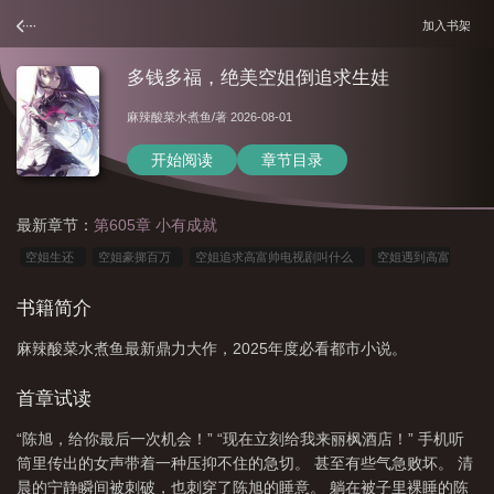
加入书架
多钱多福，绝美空姐倒追求生娃
麻辣酸菜水煮鱼
/著 2026-08-01
开始阅读
章节目录
最新章节：
第605章 小有成就
空姐生还
空姐豪掷百万
空姐追求高富帅电视剧叫什么
空姐遇到高富
帅
空姐漂亮
空姐10万
空姐瓜
美女空姐遇到亿万富豪
空姐追求富
书籍简介
二代名字叫什么
空姐选美
空姐 最美
空姐 900万
空姐穷追高富
麻辣酸菜水煮鱼最新鼎力大作，2025年度必看都市小说。
帅
空姐55万
美女空姐遇上亿万富豪是什么电视剧
空姐生了
空姐倒追
高富帅
空姐追高富帅是第几集
空姐偶遇高富帅
空姐62万
空姐多
首章试读
姿
美女空姐遇上亿万富豪仅用几招轻松嫁入豪门
空姐遇见高富帅
空姐找到
“陈旭，给你最后一次机会！” “现在立刻给我来丽枫酒店！” 手机听
生父最新消息
美女空姐倒追高富帅
空姐追高富帅
美女空姐遇上亿万富豪电
筒里传出的女声带着一种压抑不住的急切。 甚至有些气急败坏。 清
视剧
美女空姐遇上亿万富豪
空姐找生父
美女空姐追亿万富豪
空姐60
晨的宁静瞬间被刺破，也刺穿了陈旭的睡意。 躺在被子里裸睡的陈