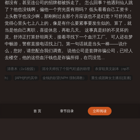
都没有，甚至连公司的招牌都被拆走了。 怎么回事？他遇到仙人跳
了？他也没钱啊，偏他一个穷光蛋有用吗？ 低头看看自己工资卡，
上头数字也没少啊，那刚刚过去那个月应该也不是幻觉？可舒沛总
觉得心里头七上八上的，像是有什么要紧事要发生似的。算了，就
当是他自己离职，喜提休息，再歇几天。 这事真是好的不灵坏的
灵。舒沛正打算舒坦两天，接着寻找下一个血汗工厂。 可人还在梦
中畅游，警察直接电话找上门。第一句话就是当头一棒——说什
么，您好，请您配合我们调查。 说他公司是套牌诈骗公司，已经人
去楼空，他的这些血汗钱也是诈骗所得，在罚没范...
清香木（1v1校园）
清冷天师找了个阳气旺盛的助理
杀穿耽美文副本（np不
h）
[APH]灼灼其华
金钱的欲望(NPH 强制调教）
重生成团舞女主播后[直播]
离了我，校花只能哭着下海还债了
是兄弟就来踢球
我和保镖的二三事
谍
战：红鸾归巢
软玉在怀
穿进虫族文，但还是人类(人外 np)
一次没卵用的重
生
皇城小娇娇杀疯，全家反派心不慌
与姐婿（重生1v1）
女王游戏（NPH，
首 页
章节目录
立即阅读
无限流）
我的女友是idol
墨燃丹青
最怕情深不逢时
怀揣小福星，流放路上
带飞反派
023小说网
263中文
22看书
穿越小说
00小说网
吾爱小说
三藏小说
看书中文
三三中文网
三四中文
恋上你看书
七八小说
顶点