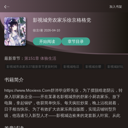
加入书架
影视城旁农家乐徐京格格党
徐京
/著 2026-04-10
开始阅读
章节目录
最新章节：
第151章 体验生活
影视城旁农家乐37最新章节更新时间
影视城电话
影视城在哪
影视城好玩
不
影视城风景
影视城附近还有什么景区
附近影视基地
影视城旁农家乐
书籍简介
徐京_
影视城旁农家乐by徐京
影视城旁农家乐徐京免费阅读全文
影视城旁
https://www.Moxiexs.Com舒沛毕业即失业，为了摆脱啃老阴云，转
农家乐by徐京百度
影视城景点介绍
影视城大酒店
影视城旅游景点大
身入职家族企业——开在某著名影视城旁的舒家小厨农家乐。放下
全
影视城酒店
影视城美食
影视城旁农家乐徐京
影视城景点
影视城
电脑，拿起锅铲，收获简单快乐。每天疯狂炒菜，晚上沾枕就着，
在哪?
影视城附近
影视城旁农家乐笔趣阁
影视城一日游
影视城旁农家
日子相当快乐。为了有效扩大农家乐商业版图，实现店铺转型升
级，他迅速引入新型人才——影视城边捡来的龙套新人叶宸。从此
乐百度
影视城旁农家乐TXT
影视城旅游
影视城门票多少
横店影视城附
舒沛顺利打开新局面，依靠叶宸职业之便，成功将自己农家乐打入
近酒店
影视城旁农家乐叫什么
影视城景区
影视城旁农家乐 番外
影视