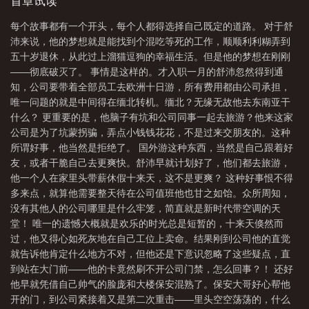
影视城剧组内部市场，龙套小哥兼送外卖，怎么不叫一举两得呢。
首章试读
城旁农家乐类别耽于纯美作者 徐京
影视城附近的酒店
影视城餐厅
附近影
本来这是一个完美的强强联合，大家相逢于微时共同进步。可谁想
每个故事都有一个开头，每个人都得选择自己既定的道路。 对于舒
到，小龙套一炮而红，摇身一变成为闪亮大明星。叶宸哥哥，难道
视城景点
影视城周边有什么好玩的
影视城门票
影视城旅游攻略
影视城
沛来说，他的梦想就是能找到个混吃等死的工作，顺顺利利糊弄到
你忘记了吗？我们相识于微时。那时候，他们挤在一张床上谈天说
的门票多少钱
影视城旁农家乐徐京格格党
影视城旁边的公园是什么公园
影
五十岁退休，从此过上溜猫逗狗的幸福生活。但是他的梦想在刚刚
地，早上起来给你精心准备早饭，在你的饭里偷偷埋鸡蛋，把最后
——彻底破灭了。 事情是这样的。才入职一月的舒沛忽然得到通
视城附近有什么景点
影视城旁农家乐txt
影视城哪里有
一口宝贵的红烧肉留给你吗？所以，这大腿是不是可以给他抱一
知，公司要带着全部员工去欧洲十日游，所有费用都由公司承担，
抱。谁想到，对方大腿不给抱，反而想要包老板？警告，这是一个
唯一问题的就是中间得在缅北转机。缅北？无缘无故他去东南亚干
恋爱局。
什么？ 更重要的是，他脑子有坑和公司同事一起去旅游？他来这家
公司是为了坑蒙拐骗，弄点小钱钱花花，不是过来交朋友的。这种
所谓好事，他当然是拒绝了。 国外游这种东西，当然是自己跟着好
友，或者干脆自己去更爽快。舒沛早就计划好了，他们都去旅游，
他一个人在家里头带薪休假十来天，这不是更爽？ 这种好事恨不得
多来点，就算他需要整天待在公司值班他也甘之如饴。众所周知，
没有其他人的公司哪里是什么牢笼，简直就是新时代带空调的天
堂！ 唯一的遗憾大概就是欢乐的时光总是短暂的，十来天倏然而
过，他又得心如死灰地在自己工位上卖命。结果刚到公司他的直觉
就告诉他肯定什么地方不对，但他还是下意识忽略了这些疑点，直
到站在大门前——他的卡竟然刷不开公司门禁，怎么回事？！ 还好
他早就凭借自己帅气的脸庞和大楼保安混熟了。保安大哥好心帮他
开的门，到公司紧接着又是第二次重击——里头空空荡荡的，什么