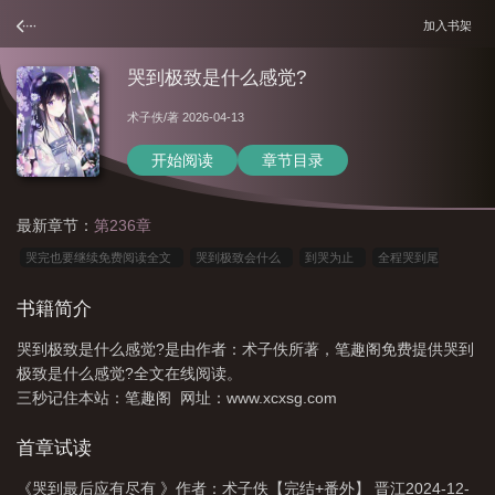
加入书架
哭到极致是什么感觉?
术子佚
/著 2026-04-13
开始阅读
章节目录
最新章节：
第236章
哭完也要继续免费阅读全文
哭到极致会什么
到哭为止
全程哭到尾
的
哭到死的
哭到最后会怎么样
哭到极致怎么办
哭到不行的
哭到最
书籍简介
严重会怎么样
哭到极致会死吗
哭到极致是什么感觉?
哭到最后哭不出来
哭到极致是什么感觉?是由作者：术子佚所著，笔趣阁免费提供哭到
了
哭到极限会怎么样
哭到至极是什么感受
哭哭哭到泪满天
哭到最后哭
极致是什么感觉?全文在线阅读。
不出来
哭到一定程度会怎样
哭到极致
哭到极致的十大征兆
哭到极致会
三秒记住本站：笔趣阁 网址：www.xcxsg.com
怎么样
哭着跑到最后对你的感情
我哭到最后
哭到极致的表现
哭到爆
首章试读
的
哭到泪崩
我哭到最后也只能
哭着也要走完
哭完也要继续
哭到最
后我却不退出
哭到最大声表情包
哭完也要继续全文免费阅读
哭到极致图
《哭到最后应有尽有 》作者：术子佚【完结+番外】 晋江2024-12-