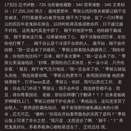
17完结 总书评数：726 当前被收藏数：340 营养液数：345 文章积
片
哭到最后想哭哭不出来怎么办
哭到极致是什么感受
哭到崩溃的结局
分：17,255,330 简介： 最纯爱那年，季留云找到骨灰都要让顾千尝
he
尝咸淡。 拧巴孤傲受x白板哭包攻 顾千为了续命，捉了一只叫季留
云的四百年老鬼留在身边，以待时机将其炼成救命药，日子越过越
不对劲。 这死鬼约莫是中邪了。 顾千对他竖中指，他给顾千戴戒
指。 顾千要收这只鬼，结果被他收了心。 顾千冷脸收回巴掌，生怕
给他打爽了…… 顾千自认是个冷漠不合群的人。 最开始，顾千故作
凶狠，“我一定会杀了你炼药。” 季留云抠着指头踌躇再三，“我给你
杀，你包吃包住吗？” 后来，顾千多次重申：“我一定会杀了你。” 季
留云美滋滋地说：“好哦，那我给自己买块坟，长一朵小花，只开给
你看。” 最后，顾千有气无力地说：“我一定会杀了你。” 季留云就低
头亲他，“我也很爱你哦。” 季留云热爱学习，善用国语骄傲 他想挣
钱养顾千，打开boss直进。 季留云：你好，我可以胜任工作。 老
板：你会几门外语？ 季留云：我不会外语，我连拼音都不会，而
且，请你尊重国语。 老板：那你应聘哪门子翻译？？？ 后来老板呲
牙咧嘴找上门。 季留云把顾千护在身后：“离他远点，这玩意变异了
会咬人。” 善用进阶颜色知识。 顾千发现那些被私藏起来的小雨
伞，忍无可忍。 “傻狗！”你现在开始看带颜色的东西了是吗？” 季留
云脸上写满了非分之想，“我只是，太想进步了啊。” 顾千：“？” 养
死鬼真好玩，养着养着身心都给搭进去了。 正经总结 我...