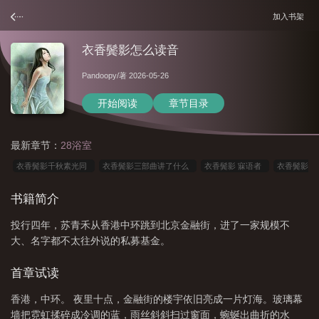
加入书架
衣香鬓影怎么读音
Pandoopy
/著 2026-05-26
开始阅读
章节目录
最新章节：
28浴室
衣香鬓影千秋素光同
衣香鬓影三部曲讲了什么
衣香鬓影 寐语者
衣香鬓影
三部曲TXT
衣香鬓影打一最佳动物
衣香鬓影怎么读
衣香鬓影txt百度
衣
书籍简介
香鬓影回首已是百年身
衣香鬓影猜生肖
衣香鬓影谁才是男主角
衣香鬓影讲
投行四年，苏青禾从香港中环跳到北京金融街，进了一家规模不
了什么
衣香鬓影类似的成语
衣香鬓影的同义词
衣香鬓影的读音
衣香鬓
大、名字都不太往外说的私募基金。
影怎么读音
衣香鬓影的拼音
衣香鬓影造句
衣香鬓影by寐语者
衣香鬓
影什么生肖
衣香鬓影 txt
衣香鬓影结局
觥筹交错什么意思
衣香鬓影1·
首章试读
回首已是百年身
衣香鬓影下一句
衣香鬓影寐语者
衣香鬓影三部曲 寐语
香港，中环。 夜里十点，金融街的楼宇依旧亮成一片灯海。玻璃幕
者
衣香鬓影猜一生肖动物
衣香鬓影意思打一生肖
衣香鬓影百度百科
衣
墙把霓虹揉碎成冷调的蓝，雨丝斜斜扫过窗面，蜿蜒出曲折的水