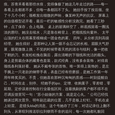
痕。苏青禾看着那些水痕，觉得像极了她这几年走过的路——每一
香鬓影pandoopy
衣香鬓影by
衣香鬓影女主最后和谁在一起
衣香鬓影是成
条看上去都差不多，但每一条都回不了头。 她抬手按了按后颈。坐
语吗
衣香鬓影什么意思
衣香鬓影2·千秋素光同
衣香鬓影近义词
衣香鬓
了十几个小时，颈椎发出细微的声响，像某种无声的抗议。 屏幕上
影是什么生肖
衣香鬓影比喻什么人
衣香鬓影同义词
衣香鬓影比喻什么生
的估值模型还开着，最后一栏的敏感性分析没跑完。她看了三秒
钟，点了保存，合上电脑。 桌上的玻璃杯空了，杯底残留着一圈浅
肖
衣香鬓影讲什么
衣香鬓影拼音
衣香鬓影指什么生肖
衣香鬓影打一正
淡的唇印。她没去续水，只是靠在椅背上，把视线投向窗外。 太平
确生肖
衣香鬓影的意思是什么
衣香鬓影打三个数字
衣香鬓影打一最佳生
山顶的灯火在雨幕里模糊成一团金色的雾。 四年。从分析员到高级
肖
衣香鬓影高干
衣香鬓影掩过了几声叹息 冷眼看过了霓虹几场别离
经理。 她生得好，是那种让人第一眼不会忘记的长相。眉眼大气舒
展，眼尾微微上挑，不笑的时候带着天然的清冷与锐利，像一把收
了鞘的刀。长发松松挽在脑后，露出清晰的下颌线和光洁的额头。
身上是剪裁合体的藏青色套装，款式经典，没有多余装饰，衬得肩
颈线条利落好看。 她从不戴夸张的首饰。唯一算得上装饰的，是左
手腕上一只老款的钢带手表，表盘已经有些磨损，是她工作第一年
用年终奖买的。不贵，但她喜欢那种沉甸甸的质感——时刻提醒自
己，时间在走，别停。 经她手的ipo、定增、收购案子，零差错，零
延期。定价误差控制在行业最低区间，连最挑剔的客户都不得不在
尽调反馈里写一句：“苏小姐做的方案，就是定心丸。” 公司已经找
她谈过两次晋升。明年副总裁的位置，几乎是板上钉钉。 手机在桌
上轻震。 是猎头lda的消息。这个号她存了三年，对话记录往上翻不
到头，从寒暄到推送职位到锲而不舍的追问，每一次她都礼貌回