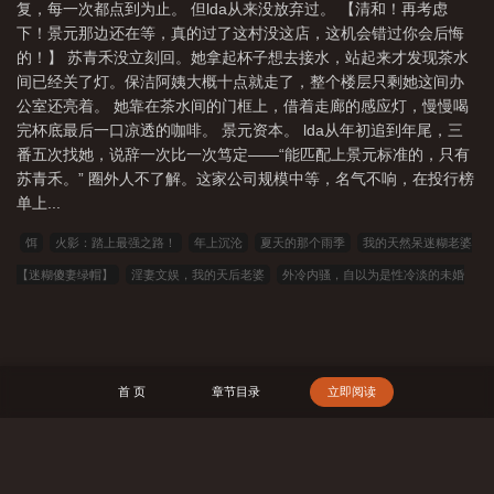
复，每一次都点到为止。 但lda从来没放弃过。 【清和！再考虑
下！景元那边还在等，真的过了这村没这店，这机会错过你会后悔
的！】 苏青禾没立刻回。她拿起杯子想去接水，站起来才发现茶水
间已经关了灯。保洁阿姨大概十点就走了，整个楼层只剩她这间办
公室还亮着。 她靠在茶水间的门框上，借着走廊的感应灯，慢慢喝
完杯底最后一口凉透的咖啡。 景元资本。 lda从年初追到年尾，三
番五次找她，说辞一次比一次笃定——“能匹配上景元标准的，只有
苏青禾。” 圈外人不了解。这家公司规模中等，名气不响，在投行榜
单上...
饵
火影：踏上最强之路！
年上沉沦
夏天的那个雨季
我的天然呆迷糊老婆
【迷糊傻妻绿帽】
淫妻文娱，我的天后老婆
外冷内骚，自以为是性冷淡的未婚
妻，帮同事治疗阳痿
魅魔穿成假千金后
交换游戏（1vN）
领主：想苟我却拿
到BOOS剧本
是你们逼我撕破脸
抗战之海棠血泪
修仙：我以天书证长生
开
局零元购，我重生84西游剧组
虚荣女该如何利用少爷
玉玲珑
过气名模（修订
首 页
章节目录
立即阅读
版）
饥渴少妇勾引少男破童身【JNDD2012修订版】
染色渡鸦
衣香鬓影（高
干，np）
023小说网
263中文
22看书
穿越小说
00小说网
吾爱小说
三藏小说
看书中文
三三中文网
三四中文
恋上你看书
七八小说
顶点