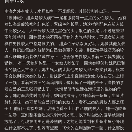
首章试读
南海之外有鲛人，水居如鱼，不废织绩。其眼泣则能出珠。——
《搜神记》 甜姝是鲛人族中一尾稍微特殊一点点的女性鲛人。 她有
着如海藻般浓密的红色长，翠绿色的长尾，她这样的配色在鲛人族
中比较少见，大部分鲛人都是黑色的头，银色的鱼尾，不过这些都
不能算特别，甜姝最大的不同在于她的力气特别大，不说女鲛人就
算在男性鲛人中都是拔尖的。 甜姝性子活泼又好动，她像其他女鲛
人一样织出雪白的鲛绡为自己做美丽的衣裳，到深海寻找漂亮的珍
珠和珊瑚作为装饰品戴在身上，也会像男性鲛人拿着三叉戟去捕捉
猎物。 有一天她和族里一个女鲛人吵架了，因为她嘲笑甜姝尾巴和
头的颜色太古怪了，她力气大的让其他男鲛人都不敢接触她，根本
不会找到喜欢她的鲛人，甜姝脾气上来直接把女鲛人按在石头上锤
了一顿，看着对方哭的呜呜咽咽，鳞片掉了一地的样子，痛快的拿
着自己的三叉戟打猎去了。 大海是所有生活在海洋里的生物的母
亲，她时而温柔时而暴躁，昏暗的深海，甜姝啃着一条鱼，生鱼片
鲜甜美味，她可是能自己打猎的女鲛人，看不上她的男鲛人都是瞎
子！ 他们不喜欢甜姝，甜姝也看不上比自己弱的鲛人。 她一边吃鱼
一边游，直到整条鱼吃的只剩骨架才现，以平时自己的度早就回到
族地了，可现在周围还是漆黑的，之前还能看到有几条小鱼小虾现
在什么都不见了，甜姝有些慌，飞快的在周围游了一圈，什么都没