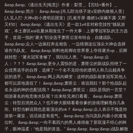
&esp;&esp;《逃出生天[电竞]》作者：梨雪＿【完结+番外】＿
&esp;&esp;简介： &esp;&esp;[吊儿郎当痞子攻x安静内敛狠人受］
[人见人打·大神x前小透明后团宠］[孔雀开屏·撒娇1x深藏不露·又野
又钓0］ &esp;&esp;《逃出生天》是一款1v4非对称竞技性“猫鼠游
戏”，本土赛区esl在夏休期发生了一件大事：上赛季冠军队的主力选
手，首屈一指的“屠夫”职业选手萧匪尘宣布转会，自建战队。
&esp;&esp;众人一边疯狂奔走相告，一边猜测这位顶尖大神会选择
谁作为队友。 &esp;&esp;谁料他前脚在世界赛上夺得屠夫vp，后脚
就转型：“屠夫冠军拿够了，我玩玩人类。” &esp;&esp;众
人：？？？ &esp;&esp;更令人震惊的是，萧匪尘的新战队拒绝了一
众优秀选手的自荐，选择了一个名不见经传的透明人和几位颇具争
议的选手。 &esp;&esp;网上风向瞬变：这样的战队能拿冠军其他人
都可以原地退役了！ &esp;&esp;萧匪尘：谁说我狂？那个给战队起
名永远的神的也配说我？ &esp;&esp;萧匪尘：战队是我的一言堂？
咱游著名的电竞衡水队呢？出来给兄弟们看看。 &esp;&esp;萧匪
尘：转型后泯然众人？也不睁大眼睛看看你爹的游戏理解甩你几条
街。转型当解说我也是最顶尖的ok？ &esp;&esp;众人表示不愧是你
游第一屠皇，说话就是有底气。 &esp;&esp;当问及队内最小的遛鬼
位时。 &esp;&esp;一向不着四六的男人难得敛了那双漫不经心的眸
子，眼神温柔：“他是我的首选。” &esp;&esp; &esp;&esp;i战队解散