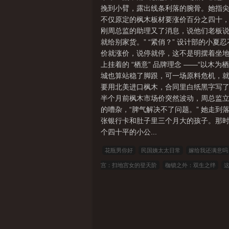
挽到小臂，露出线条利落的腕骨。她指尖
不仅原定的枫木板材要涨价百分之四十，
刚周总监的助理又了消息，说他们老板说
就给别家货。” “紧俏？” 设计部的
价就涨价，说停就停，这不是明摆着坐地
上挂着的 “栖意” 品牌理念 ——“以
城也算站稳了脚跟，可一场原料危机，就
要用北美进口枫木，合同里白纸黑字写
半个月前枫木市场价突然波动，周总监立
的嘈杂，“脾气解决不了问题。” 她走
张银行卡和肚子里三个月大的孩子。那
个四十平的小公...
花瓶男你好
民国姨太太日常
嫁给我还满意吗
宫：扫地宫女的登天阶
枷锁之外：双生之绊
与主席的闺女
失魂七年后叶家姑娘还魂了
王
中文
三三中文网
三四中文
恋上你看书
七
爱看文学
金瓜小说
3Q中文
中文小说
墨中文
全本小说
山河小说
冰冰小说
神话