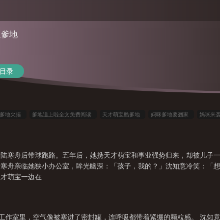
追爹地
目录
裁爹地欠揍
爹地追上啦全文免费阅读
天才萌宝酷爹地
妈咪爹地要翘家
妈咪来
地抢回家
爹地追来了!
妈咪袭来
爹地追来了免费阅读
爹地又上头条了
财迷
袭
总裁爹地超宠哒
妈咪来袭天才萌宝酷爹地
妈咪来袭爹地
爹地打包送你
佬陆寒舟后带球跑路。五年后，她携天才萌宝和事业强势归来，却被儿子
陆寒舟亲临她狭小办公室，眸光幽深：「孩子，我的？」沈知意冷笑：「
萌宝一边在...
栖意” 工作室里，空气像被塞进了密封罐，连呼吸都带着紧绷的颗粒感。 沈