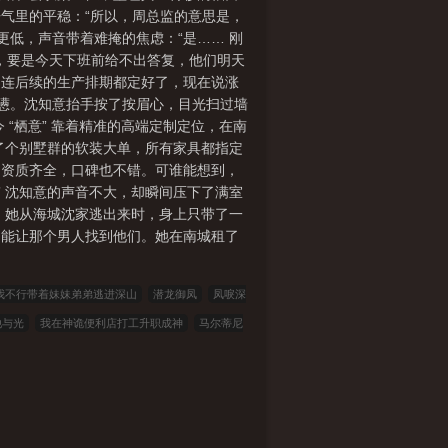
气里的平稳：“所以，周总监的意思是，
更低，声音带着难掩的焦虑：“是…… 刚
，要是今天下班前给不出答复，他们明天
材，连后续的生产排期都定好了，现在说涨
愤懑。沈知意抬手按了按眉心，目光扫过墙
 “栖意” 靠着精准的高端定制定位，在南
接了个别墅群的软装大单，所有家具都指定
，资质齐全，口碑也不错。可谁能想到，
” 沈知意的声音不大，却瞬间压下了满室
前，她从海城沈家逃出来时，身上只带了一
不能让那个男人找到他们。她在南城租了
我不行带着妹妹弟弟逃进深山
潜龙御凤
凤唳深
他与光
我在神诡便利店打工升职成神
马尔蒂尼
小说
00小说网
吾爱小说
三藏小说
看书
说
雅尔文
瓜瓜小说
寒冰小说
红色文学
说
笔趣阁
笔趣阁
顶点小说
冰雪小说
泼
骑士小说
笔趣小说
星星小说
元宝小说
词