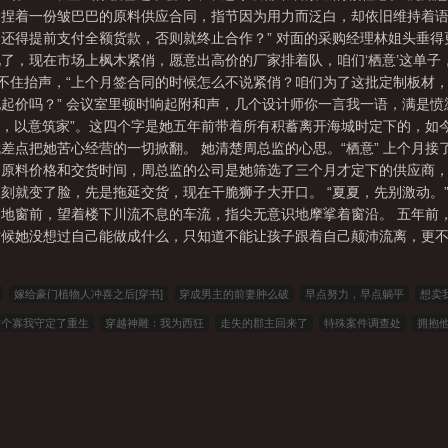
捏着一份皱巴巴的原料供应合同，指节因为用力而泛白，却依旧维持着语
还得提前支付全额货款，否则就终止合作？” 对面的采购经理林姐头垂得
了，现在市场上枫木紧俏，愿意出高价的厂家排着队，咱们‘栖意’这单子
小夏忍不住抬声，“上个月签合同的时候怎么不说紧俏？咱们为了这批定制板
起价吗？” 会议室里顿时响起附和声，几个设计师你一言我一语，满是
木为栖，以意筑家”。这四个字是她五年前带着所有积蓄离开海城时定下的，如今
差点把她苦心经营的一切掀翻。 她清楚周总监的心思。“栖意” 上个月
了原料价格和交货时间，周总监的公司是她筛选了三个月才定下的供应商
刻就变了脸，先是拖延交货，现在干脆狮子大开口。 “夏夏，先别激动。
到落地窗前，望着楼下川流不息的车流，指尖无意识地摩挲着窗沿。 五年
时候她没想过自己能做成什么，只知道不能让孩子跟着自己颠沛流离，更
嫁给豪门植物人冲喜之后[穿书]
穿成男主的前妻肿么破
早点努力，早点躺平
想卖
这个寡我守定了重生
穿越神雕：我为西狂
走失的郡主回来了
特殊案件调查处
拥抱
者：你什么冠军？我抽卡冠军
穿书后魔尊要杀我
023小说网
263中文
22看书
穿越
八小说
顶点小说
春夏中文
帝国小说
读者文学
一号小说
福利小说
哥哥小
可心文学
王者小说
悟空追书
玛雅文学
免费看书
搜读小说
联盟小说
模特小
小说
九二书苑
四书库
六四小说
顶点小说
功夫小说
瓜瓜小说
青豆小说