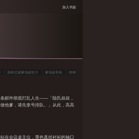
加入书架
袭
妈咪总裁爹地超给力
爹地超有钱
财阀
萌宝妈咪
妈咪来袭天才儿酷爹地
妈咪来袭天
天才萌宝酷爹地!
妈咪总裁爹地
妈咪总裁爹
一条邮件彻底打乱人生——「陆氏叔叔，
想做他爹，请先拿号排队。」从此，高高
知意站在会议桌主位，墨色真丝衬衫的袖口