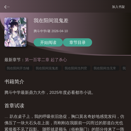
加入书架
我在阳间混鬼差
腾斗中学
/著 2026-04-10
开始阅读
章节目录
最新章节：
第一百零二章 起了杀心
我在阳间开当铺
我在阳间混鬼差
我在阳间当判官
我在阳间当无常
我
在阳间当司命
我在阳间当鬼差
我在阳间当司命 漫画
我在阳间当判官漫画
书籍简介
免费阅读
我在阳间当判官漫画
我在阳间做鬼差
我在阳间当判官免费阅
腾斗中学最新鼎力大作，2025年度必看都市小说。
读
我在阳间当阎王笔趣阁
我在阳间当阎王
我在阳间当判官下拉式漫
画
我在阳间当差的那些年
我在阳间发鬼财在线阅读
我在阳间当判官漫画免
首章试读
费
我在阳间有个老婆gl
… 趴在桌子上，我的呼吸依旧急促，胸口莫名奇妙地感觉发闷，仿
佛压了一块大石头在上面，而刚刚在我眼前一闪而过的那道白光也
紧接着不见了踪影。 随即就是额头（俗称脑门）的部分传来了一阵