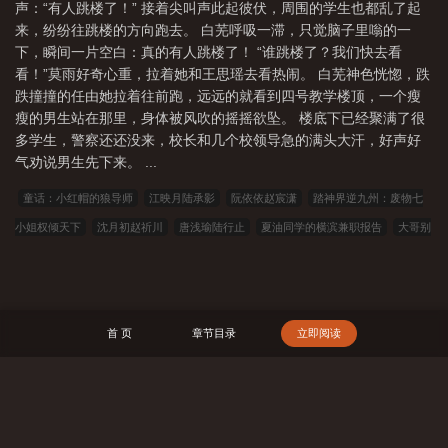
声：“有人跳楼了！” 接着尖叫声此起彼伏，周围的学生也都乱了起
人厌恶冷漠的目光。就连男朋友也背叛她喜欢上苏知意，在关键时
来，纷纷往跳楼的方向跑去。 白芜呼吸一滞，只觉脑子里嗡的一
候给了她致命一击，让苏木槿的演绎事业毁于一旦。後来苏木槿和
下，瞬间一片空白：真的有人跳楼了！ “谁跳楼了？我们快去看
苏知意同时出事，所有人都毫不犹豫选择了救苏知意，苏木槿才明
看！”莫雨好奇心重，拉着她和王思瑶去看热闹。 白芜神色恍惚，跌
白自己活的有多可悲。死亡来临之际，苏木槿的耳边突然出现一堆
跌撞撞的任由她拉着往前跑，远远的就看到四号教学楼顶，一个瘦
嘈杂的声音。“就凭苏木槿一个恶毒女配也敢跟我们知意争，她不知
瘦的男生站在那里，身体被风吹的摇摇欲坠。 楼底下已经聚满了很
道我们知意可是锦鲤女主吗？”“敢跟我女鹅作对，活该下场这麽凄
多学生，警察还还没来，校长和几个校领导急的满头大汗，好声好
惨！”……耳边全是嘲讽的声音，苏木槿不知道这些声音是哪里来
气劝说男生先下来。 ...
的，直到她再次清醒，竟然又回到了她刚被苏家认回的时候，并且
得到一个弹幕，只是这个弹幕似乎对她很不友好。刚回苏家，弹幕
童话：小红帽的狼导师
江映月陆承影
阮依依赵宸潇
踏神界逆九州：废物七
立刻活跃起来。“接下来苏木槿是不是该和知意争房间大闹了，结果
小姐权倾天下
沈月初赵祈川
唐浅瑜陆行止
夏油同学的横滨兼职报告
大哥别
惨遭全家打脸，还被来退婚的男主撞个正着，反而促进了知意和男
主的感情，期待期待！”苏木槿：谢谢你们告知，这次我不闹了。于
插手
国运之叶罗丽仙子自救指南
《抛弃偏心战友遗孀的营长未婚夫后，我独美》
是，本该英雄救美一见钟情的男女主，因为苏木槿的不配合，只能
沈知婉陆长烽
方槿时魏修旻
阮南笙宋砚亭
《冬日回礼》纪繁音陈云盛
纪宁
平淡结束第一次见面。认亲宴上，弹幕刷的更加欢快：“这就是男二
栀贺瑾聿
混沌天神诀
江眠音纪庭川
婚内上瘾
傅北栀傅以城
《爱你是寂
吗，啊～我喜欢男二！”“男二过来了，哈哈，苏木槿要倒霉了，男二
首 页
章节目录
立即阅读
是故意邀请她跳舞的，等一下服务生经过，男二就会松手让她撞上
静凋零》程乐瑶薛辞
祝清嫣段尘舟
023小说网
263中文
22看书
穿越小
服务生，然後洒一身红酒，要丢脸喽！”苏木槿挑挑眉，在男二松手
说
00小说网
吾爱小说
三藏小说
看书中文
三三中文网
三四中文
恋
之前，她先装作无意绊了对方一脚，男二直接扑到服务生身上，还
上你看书
七八小说
顶点小说
春夏中文
帝国小说
读者文学
一号小说
撞倒了放红酒的桌子。一场酒会上，苏木槿正在跟着弹幕吃瓜看
搜 索
戏，突然，弹幕再次骚动起来。“啊～～～，辣个吕人，她就是男主
福利小说
哥哥小说
雅尔文
瓜瓜小说
寒冰小说
红色文学
爱看文学