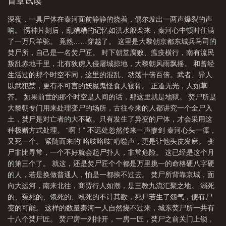
首章试读
陈渊
深夜，一具尸体在秦河面前静静的烧着，偶尔发出一两声爆裂的声
响。 愣神片刻后，乱糟糟的记忆如洪水般袭来，秦河心中顿时住满
了一万只羊驼。 竟然……穿越了。 这里是大黎朝京都东城兵马司的
焚尸所，自己是一名焚尸匠。 时下朝堂腐败、瘟疫横行，南有流民
叛乱赤地千里，北有狄虏入侵屠城掠地，大黎朝风雨飘摇。 和曾经
生活过的那个时空不同，这里的混乱、动荡十倍百倍。武者、异人
以武犯禁，更有不可言的妖魔鬼怪食人寝骨。 正道无光，人如草
芥。 如果前世的那个时空是人间的话，那这里就是地狱。 焚尸所是
大黎朝专门用来处理变尸的场所，古往今来的人都讲究一个全尸入
土，焚尸是对亡者的大不敬。只有发生了异变的尸体，才会采用这
种极赌方式处理。 “啊！” 不远处忽然传来一声惨剑 秦河心头一凛，
又死一个。 紧随而来的“咯吱咯吱”啃噬声，更是让他头皮发麻。 变
尸非比寻常，一个不好就会起尸扑人，非常危险。 这已经是这个月
的第三个了。 就这，还是焚尸匠个个都是万里挑一的命格硬八字硬
的人，若是换做普通人，怕是一都挨不过去。 焚尸所背靠京城，面
向大运河，南来北往，商贾行人如潮，是三教九流汇聚之地。 溺死
的、冤死的、饿死的、殴死的不计其数，死尸若生了怨气，便有尸
变的可能。 这样的数量秦河一人自然烧不过来，城东焚尸所一共有
十八个焚尸匠。 焚尸房一列排开，一房一匠，焚尸之前关门上锁，