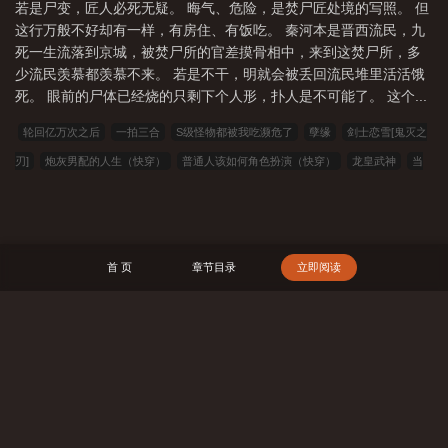
若是尸变，匠人必死无疑。 晦气、危险，是焚尸匠处境的写照。 但
这行万般不好却有一样，有房住、有饭吃。 秦河本是晋西流民，九
死一生流落到京城，被焚尸所的官差摸骨相中，来到这焚尸所，多
少流民羡慕都羡慕不来。 若是不干，明就会被丢回流民堆里活活饿
死。 眼前的尸体已经烧的只剩下个人形，扑人是不可能了。 这个...
轮回亿万次之后
一拍三合
S级怪物都被我吃濒危了
孽缘
剑士恋雪[鬼灭之
刃]
炮灰男配的人生（快穿）
普通人该如何角色扮演（快穿）
龙皇武神
当
普通人怀了陌生alpha的崽
去见他
贫穷小美人陷入循环后
我在名柯当警部
与神经病男友分手指南
机武风暴
工作室门口捡了个崽
不是，谁家游戏王里
剪辑世界啊？
生男熟女
深宫美人钗
永远热恋的夏天
少年天师，国外爆红
首 页
章节目录
立即阅读
023小说网
263中文
22看书
穿越小说
00小说网
吾爱小说
三藏小说
看书中文
三三中文网
三四中文
恋上你看书
七八小说
顶点小说
春夏
中文
帝国小说
读者文学
一号小说
福利小说
哥哥小说
雅尔文
瓜瓜
搜 索
小说
寒冰小说
红色文学
爱看文学
金瓜小说
3Q中文
中文小说
可心
文学
王者小说
悟空追书
玛雅文学
免费看书
搜读小说
联盟小说
模
特小说
笔趣阁
笔趣阁
顶点小说
冰雪小说
泼墨中文
全本小说
山河