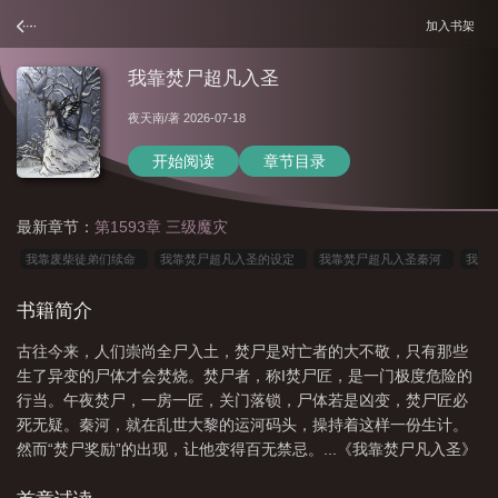
加入书架
我靠焚尸超凡入圣
夜天南
/著 2026-07-18
开始阅读
章节目录
最新章节：
第1593章 三级魔灾
我靠废柴徒弟们续命
我靠焚尸超凡入圣的设定
我靠焚尸超凡入圣秦河
我
靠焚尸超凡入圣境界划分
我靠焚尸超凡入圣女主是谁
我靠焚尸超凡入圣境界介
书籍简介
绍
我靠焚尸超凡入圣境界
我靠焚尸超凡入圣百度百科
我靠焚尸超凡入圣好
古往今来，人们崇尚全尸入土，焚尸是对亡者的大不敬，只有那些
看吗
我靠焚尸超凡入圣女主
我靠焚尸超凡入圣TxT书包网
我靠焚尸超凡入
生了异变的尸体才会焚烧。焚尸者，称I焚尸匠，是一门极度危险的
圣有女主吗
我靠焚尸超凡入圣TXT免费
我靠焚尸超凡入圣短剧
我靠焚尸超
行当。午夜焚尸，一房一匠，关门落锁，尸体若是凶变，焚尸匠必
凡入圣笔趣阁最新章节
我靠焚尸超凡入圣秦
我靠焚尸超凡入圣TXT
我靠焚
死无疑。秦河，就在乱世大黎的运河码头，操持着这样一份生计。
然而“焚尸奖励”的出现，让他变得百无禁忌。...《我靠焚尸凡入圣》
尸超凡入圣秦河徐长寿
我靠焚尸超凡入圣百度
我靠焚尸超凡入圣抄袭哪
本
我靠焚尸超凡入圣免费阅读
我靠焚尸超凡入圣TXT盘
我靠焚尸超凡入圣