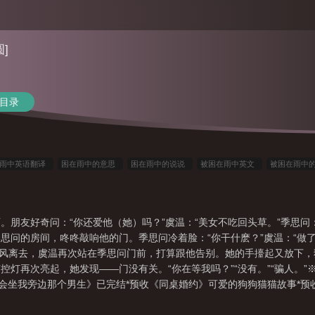
]
目录
风雨中英语翻译
困在雨中的意思
困在雨中的说说
被困在雨中英文
被困在雨中
被困雨中的文案
困在爱里面免费全文阅读
被困雨中的句子
暴雨被困
被困在
英语怎么说
困在爱中在线播放
被困雨中
被困雨中怎么办
在困境中被困住
。朋友好奇问：“你还爱他（她）吗？”虞温：“美女不吃回头草。”季思问
被困雨中说说
困在雨里的歌词
被困在雨里
电影困在爱中简介
困在雨中怎么形
思问的房间，咚咚敲响他的门。季思问冷着脸：“你干什麽？”虞温：“做了
…”台风离去，虞温再次站在季思问门前，打算跟他告别。她的手擡起又放下
控灯再次亮起，她发现——门没有关。“你在等我吗？”“没有。”“骗人。
唱会坐我旁边那个男生》已完结*预收《同桌婚约》可爱的狗狗猫猫故事*
轻松HE