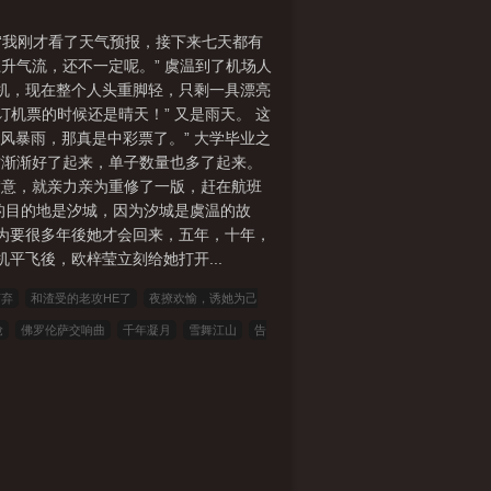
* “我刚才看了天气预报，接下来七天都有
旋上升气流，还不一定呢。” 虞温到了机场人
飞机，现在整个人头重脚轻，只剩一具漂亮
订机票的时候还是晴天！” 又是雨天。 这
风暴雨，那真是中彩票了。” 大学毕业之
才渐渐好了起来，单子数量也多了起来。
满意，就亲力亲为重修了一版，赶在航班
假的目的地是汐城，因为汐城是虞温的故
以为要很多年後她才会回来，五年，十年，
平飞後，欧梓莹立刻给她打开...
言弃
和渣受的老攻HE了
夜撩欢愉，诱她为己
抢
佛罗伦萨交响曲
千年凝月
雪舞江山
告
00小说网
吾爱小说
三藏小说
看书中文
雅尔文
瓜瓜小说
寒冰小说
红色文学
爱看
笔趣阁
笔趣阁
顶点小说
冰雪小说
泼墨中
小说
笔趣小说
星星小说
元宝小说
词典小
19楼小说
网阅小说
捏破小说
随梦小说