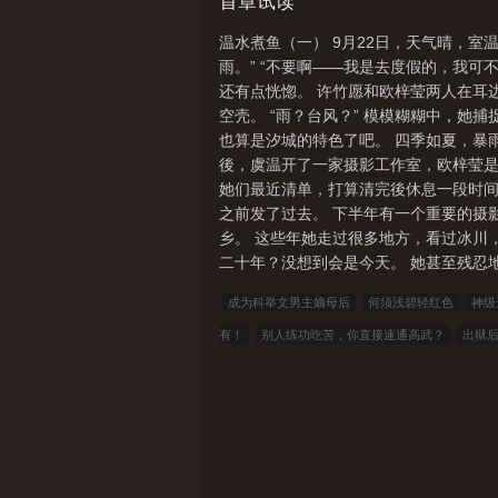
首章试读
温水煮鱼（一） 9月22日，天气晴，室温
雨。” “不要啊——我是去度假的，我可不
还有点恍惚。 许竹愿和欧梓莹两人在耳
空壳。 “雨？台风？” 模模糊糊中，她
也算是汐城的特色了吧。 四季如夏，暴
後，虞温开了一家摄影工作室，欧梓莹
她们最近清单，打算清完後休息一段时
之前发了过去。 下半年有一个重要的摄
乡。 这些年她走过很多地方，看过冰川
二十年？没想到会是今天。 她甚至残忍
成为科举文男主嫡母后
何须浅碧轻红色
神级
有！
别人练功吃苦，你直接速通高武？
出狱
白後遗症
万族图鉴：你管这叫F级天赋？
协议
三三中文网
三四中文
恋上你看书
七八小
文学
金瓜小说
3Q中文
中文小说
可心文
文
全本小说
山河小说
冰冰小说
神话小说
说
言情小说
夜色文学
易小说
雨雨小说