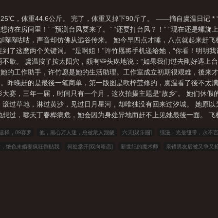
25℃，体重44.6公斤。 完了，体重又掉下90斤了。 ——摘自虞温日记 
想待在房间里！” “预测台风要来了。” “还要打台风？！” “现在还是螺
边嘀嘀咕咕，声音却仿佛从远谷传来。 她今早四点才睡，八点就起来赶
捕捉到了这麽两个关键词。 “是啊姐！”许竹愿将手机递给她，“你看！明明我
雨不歇。 虞温按了按太阳穴，颇有些头疼地说：“如果我们过去刚好遇上台
是她的工作助手，许竹愿是她的生活助理。工作室成立初期很艰难，後来
间。昨晚赶的是最後一笔商单，第一版图是欧梓莹修的，虞温看了後不太
影大赛，三年一届，时间只有一个月，这次拍摄主题是“故乡”。 她们休
，滚过草地，淋过黄沙，见过日月星河，却唯独没有回来过汐城。 她原
地想过，哪天丁春桦病危，她会因为身处异地而赶不上见她最後一面。 飞机
选择，09赛罗
他，黑心万人迷，总被衆人觊觎
六天[娱乐圈]
综漫：光是纽带，永不
后，绝色未婚妻疯狂倒贴我
何处棠开[双向暗恋]
新世纪的魔术师
亲错男友后被又争又
离婚後豪门老公失忆了
前夫他是假煞星
023小说网
263中文
22看书
穿越小说
说
顶点小说
春夏中文
帝国小说
读者文学
一号小说
福利小说
哥哥小说
学
王者小说
悟空追书
玛雅文学
免费看书
搜读小说
联盟小说
模特小说
九二书苑
四书库
六四小说
顶点小说
功夫小说
瓜瓜小说
青豆小说
骑士
中山小说
倍福小说
宝鼎小说
42小说
笔趣阁
263中文
盗墓小说
免费小说