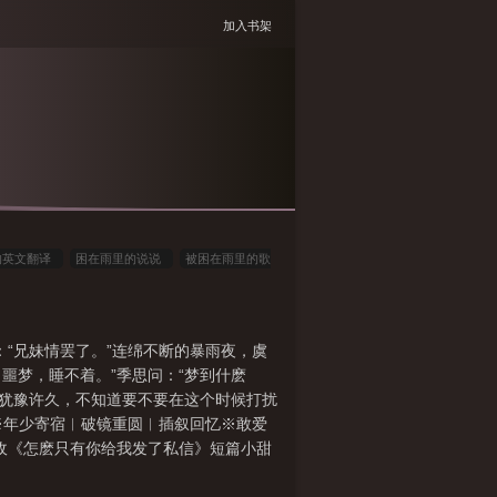
加入书架
的英文翻译
困在雨里的说说
被困在雨里的歌
暴风雨中的英文
被困在雨里的说说
困在雨中
被困在雨中
被困在雨中的心情说说
被困在雨
：“兄妹情罢了。”连绵不断的暴雨夜，虞
容
噩梦，睡不着。”季思问：“梦到什麽
，犹豫许久，不知道要不要在这个时候打扰
”※年少寄宿︱破镜重圆︱插叙回忆※敢爱
预收《怎麽只有你给我发了私信》短篇小甜