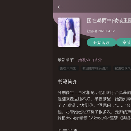
困在暴雨中[破镜重圆
欲蓝
/著 2026-04-12
开始阅读
章节
最新章节：
婚礼vlog番外
困在大雨里
被困雨中唯美图片
被困在暴
词
被困在雨中用英语怎么说
被暴雨困住
书籍简介
的图片
被困在雨中的句子
被困在大雨中用
分别多年，再次相见，他们困于台风暴雨
中怎么办
困在大雨中的说说
困在其中
温翻来覆去睡不好。半夜梦醒，她跑到季
了？”虞温：“梦到你。”季思问：“…
他。尽管她已经打扰了很多次。走廊的声
敢恨大小姐*嘴硬心软大少爷*隔壁《演
饼内容标签：都市因缘邂逅破镜重圆成长