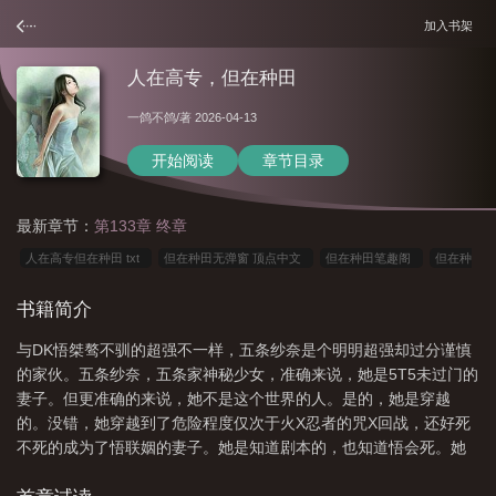
加入书架
人在高专，但在种田
一鸽不鸽
/著 2026-04-13
开始阅读
章节目录
最新章节：
第133章 终章
人在高专但在种田 txt
但在种田无弹窗 顶点中文
但在种田笔趣阁
但在种
田TXT
但在种田一鸽不鸽
人在高专但在种田
但在种田最新章节 书
书籍简介
旗
但在种田txt
人在高专
但在种田好看吗
但在种田TXT百度
但在种
与DK悟桀骜不驯的超强不一样，五条纱奈是个明明超强却过分谨慎
田最新章节 顶点中文
但在种田番外
但在种田无弹窗 书旗
但在种田免
的家伙。五条纱奈，五条家神秘少女，准确来说，她是5T5未过门的
费
人在高专但在种田免费阅读全文
人在高专但在种田全文免费阅读
但在种
妻子。但更准确的来说，她不是这个世界的人。是的，她是穿越
田免费阅读
人在高专但在种田txt
但在种田作者一鸽不鸽
人在高专但在种
的。没错，她穿越到了危险程度仅次于火X忍者的咒X回战，还好死
不死的成为了悟联姻的妻子。她是知道剧本的，也知道悟会死。她
田一鸽不鸽
人在高专但在种田百度
人在高专但在种田笔趣阁
——会在28岁的年纪成为一位寡妇！而五条家是不可能允许改嫁