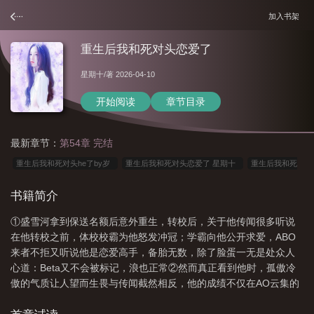
加入书架
重生后我和死对头恋爱了
星期十
/著 2026-04-10
开始阅读
章节目录
最新章节：
第54章 完结
重生后我和死对头he了by岁
重生后我和死对头恋爱了 星期十
重生后我和死
对头恋爱了百度
重生后我和死对头在一起了
重生后我和死对头恋爱了贴吧百度
书籍简介
星期十
重生后我和死对头恋爱了星期十免费
重生后我和死对头he了全
①盛雪河拿到保送名额后意外重生，转校后，关于他传闻很多听说
文
重生后我和死对头恋爱了免费阅读
重生后我和死对头恋爱了谁攻谁受
重
在他转校之前，体校校霸为他怒发冲冠；学霸向他公开求爱，ABO
生后我和死对头恋爱了by星期十
我和死对头先婚后爱了
重生后我和死对头恋
来者不拒又听说他是恋爱高手，备胎无数，除了脸蛋一无是处众人
爱了番外
重生后我和死对头he了gl娱乐圈
重生后我和死对头he了纯爱
重生
心道：Beta又不会被标记，浪也正常②然而真正看到他时，孤傲冷
傲的气质让人望而生畏与传闻截然相反，他的成绩不仅在AO云集的
后我和死对头谈恋爱了
重生后我和死对头好上
重生后我和死对头结婚了
重
精英学校内名列前茅，还接连打破Alpha创下的各项记录③原以为这
生后我和死对头恋爱了 百度
重生后我和死对头恋爱了星期十全文免费阅读22