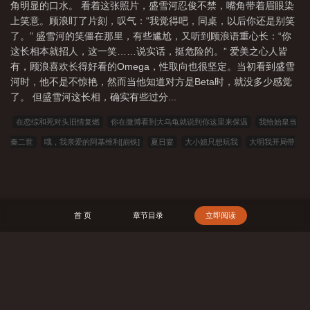
角明显的口水。 看着这张照片，盛雪河忍俊不禁，嘴角带着眉眼染
上笑意。顾浪盯了片刻，叹气：“我觉得吧，同桌，以后你还是别笑
了。” 盛雪河的笑僵在那里，有些尴尬，又听到顾浪语重心长：“你
这长相本就招人，这一笑……说实话，挺危险的。” 爱美之心人皆
有，顾浪喜欢长得好看的Omega，性取向也很坚定。当初看到盛雪
河时，他不是不惊艳，然而当他知道对方是Beta时，就没多少感觉
了。 但盛雪河这长相，确实有些过分...
在恋综和死对头旧情复燃
你在微博看到大乌龟就说到你这里来保温
我给始皇当
秦二世
哦，我亲爱的阿基维利[崩铁]
夏日宴
大小姐只想玩我
大明我开局带
着皇帝爷爷跑路
豪门老祖宗她好狂！
酒厂boss在追漫画
当松田意外成为真酒
之后
修仙家族从获得传承开始
娇软军嫂又怀了，凶戾军官夜夜哄
这里有诡
异
你们再脑补，我真成大帝了！
备胎觉醒後只想亲炮灰[快穿]
满级狠人
北
首 页
章节目录
立即阅读
马仙尊
如日方升
旧爱新情
窝心
023小说网
263中文
22看书
穿越小
说
00小说网
吾爱小说
三藏小说
看书中文
三三中文网
三四中文
恋
上你看书
七八小说
顶点小说
春夏中文
帝国小说
读者文学
一号小说
搜 索
福利小说
哥哥小说
雅尔文
瓜瓜小说
寒冰小说
红色文学
爱看文学
金瓜小说
3Q中文
中文小说
可心文学
王者小说
悟空追书
玛雅文学