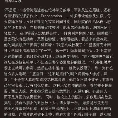
已经是他的极限，直到十校联赛到来——十校联谊，十大知名中学
首章试读
章
重生后我和死对头谈了恋爱
重生后我和死对头he了全文阅读
重生后我
拿出看家本领抽签对决，军校、体校、艺校……各高校分别擅长射.
“不是吧！” 盛雪河最近都在忙补学分的事，军训又迫在眉睫，还有
击、足球、跳舞、机甲竞赛……激烈的射.击比赛中本校战况惨烈，
和死对头he了
重生后我和死对头恋爱了 归辞姑娘
重生后我和死对头恋爱了盛
各项课程的课后作业、Presentation…… 许多事让他焦头烂额，每
关键时刻，被拉来凑人数的盛雪河打出10.9环，逆转局势10.9，最
雪河
重生后我跟死对头he了
重生后我和死对头恋爱了by番外
重生后我和
天都睡不够，只能在课间的零星时间补觉。国际院的生活比自己想
高满环！他又被拉去凑人数，足球、跳舞、机甲竞赛……他们这才
象的还要忙碌，当初他决定转校时，他表弟还羡慕他，说国际院可
死对头恋爱了星期
重生后我跟死对头组cp
重生后我和死对头恋爱了TXT
发现自己的误解有多深，原来容貌只是他最不起眼的优势④随着联
轻松了。 在他昏昏沉沉地睡去时，一阵尖叫声惊醒了他。因睡眠不
谊的推进，各院校领导对他虎视眈眈，想要挖他墙脚他，真正做到
足太阳穴有些抽疼，又因被吵醒，他嘴唇微抿，看起来有些冷意。
ABO通吃，情书收到手软其中还有那位，上辈子与他有牵扯的死对
他的同桌顾浪正抓着手机哀嚎：“我怎么成校花了？” 盛雪河尚未回
头某日，死对头：重生也要拉上我一起，理由？他：没有理由。死
神，含糊不清地“嗯？”了一声。 这一声让顾浪瞬间抬头，对上盛雪
对头的指腹狎昵地在他脸颊游离：你要是不解释清楚，我还以为你
河迷蒙的眼，他只觉心跳加速，继而恢复清明。 “你不知道吗？最近
要和我谈恋爱呢。5-注：①双方均满18，AO恋，不生子；②大量私
论坛在选校花校草，不知道是哪个傻逼发起的投票。” “只要把照片
设：如赛制、教育模式等；临时or终生标记会在腺.体留下信息素样
发上去就可以参赛，然后在楼中楼扣1，就代表投票了。靠，为什么
式的红色印记（像纹身）等
这么多人选我！” 盛雪河：“这不是挺好的吗？说明你人缘好，恭
喜。” 不会有人真想知道校花校草是谁，他们又不是小孩子，有着自
己的审美观，没有那么幼稚。 这种玩笑性质的选举，看的并不是脸
蛋，而是人缘。大家都乐意去投有意思的、人缘好的、有趣的人，
而不是真正的俊男靓女。 同时，被投上去的照片，多数是损友故意
捣乱，把自己朋友的丑照放上去，博大家一乐。 顾浪是欲哭无泪，
把手机屏幕亮给他看，论坛里贴出的照片，正是顾浪上课睡觉被拍
的丑照。这照片绝对称不上帅，嘴唇大张可以看到嗓子眼，以及嘴