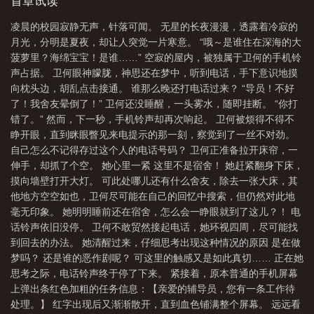
辅导员的卫何在垃圾桶里捡到了一份入职指南：【入职指南第一
首章试读
手辅导员入职指南无限笔趣阁
辅导员入职程序
辅导员入职仪式自我介绍
新
条：请满足学生的一切需求】卫何：学生想要吃了她也算吗？【入
凌晨的校园寂静无声，针落可闻。 无星的长夜漫漫，透露着冷寂的
职指南第二条：同事间要相亲相爱，互帮互助】卫何：她帮助同事
手辅导员入职指南无限流
月光，分明是夏夜，却让人突觉一片寒意。 “哦～是谁住在深海的大
去死可以吗？【入职指南第三条：请不要质疑学校的任何命令】卫
菠萝里？海绵宝宝！是谁……” 空寂的屋内，被独属于卫何的手机铃
何：收到！这是让我当校长的意思！片段二：正所谓，干一行，爱
声占据。 卫何眼神朦胧，神思还在梦中，听到电话，手下意识地摸
一行。立志做怪物们“最好的良师益友”的卫何是如此善良——面对假
向枕头边，胡乱点击接通。 谁那么晚还打电话过来？ “导员！不好
装牙疼，实则是想要一口吞了她的怪物学生，卫何利落地一刀捅进
了！我舍友晕倒了！” 卫何还没睡醒，一头雾水，随即挂断。 “你打
它的心脏，轻抚它的发梢：“没事了，乖乖，死了就不疼啦。”面对妄
错了。” 然而，下一秒，手机铃声却再次响起。 卫何被烦得不得不
图抢走她重要线索，并且四处使绊子的同事，卫何知道，这一定是
睁开眼，直到眯眼瞥见来电提示的那一刻，察觉到了一丝不对劲。
同事锻炼她的方法，就是为了让她能够快速成长。滴水之恩，当涌
自己怎么不记得存过这个人的电话号码？ 卫何正准备拉开床帘，一
泉相报！她含泪把同事的裤衩子扒个精光：“快快长大吧！同事！一
伸手，却抓了个空。 她心里一紧 这里不是宿舍！ 她赶紧翻身下床，
定要成为一个对学校有用的人啊！”面对莫名其妙老找她麻烦，约她
摸向墙壁打开大灯。 可此处哪儿还有什么舍友，除去一张大床，其
上楼喝茶的领导，卫何挠了挠头，秒懂：领导为什麽找她不找别
他地方空空如也，卫何尽可能在自己的回忆中搜索，但仍然对此地
人？一定是因为看重她！她热泪盈眶，第二天就带着夥伴帮助领导
毫无印象。 她明明睡前还在宿舍，怎么会一睁眼就到了这儿？！ 电
提前退休，她握着奄奄一息的校董的手：“领导，你安心休息去吧，
话铃声依旧没停。 卫何不敢贸然接起电话，她环视四周，尽可能找
学校有我在，你放心！”後来，大街上，卫何的名字随处可见。捡来
到回去的办法。 她清醒过来，仔细思考出现这种情况的原因 是在做
的小女孩指着一处海报问卫何：“姐姐，这上面的字是读‘首级通缉
梦吗？ 还是谁的恶作剧呢？ 可这里的触感又是如此真切…… 正在她
令’吗？”卫何：“不是，你看错了，姐姐怎麽会是通缉犯呢，这上面
思考之际，电话铃声终于停了下来。 紧接着，原本普通的手机屏幕
的字是读‘优秀事迹报’，知道了吗？”……【第一关：老鼠的最爱不是
上弹出条红色加粗的任务信息：【亲爱的辅导员，您有一条工作待
奶酪】【第二关：摇头摆尾去心火】【第三关：……】关卡持续解
处理。】 红字出现后又渐渐散开，直到血色铺满整个屏幕。 远远看
锁中，敬请期待～*食用指南1.沙雕升级流，大女主爽文+女性群像，