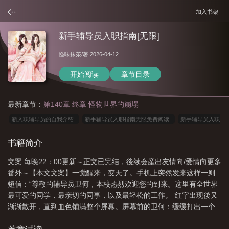
加入书架
新手辅导员入职指南[无限]
怪味抹茶
/著 2026-04-12
开始阅读
章节目录
最新章节：
第140章 终章 怪物世界的崩塌
新入职辅导员的自我介绍
新手辅导员入职指南无限免费阅读
新手辅导员入职
指南无限
高校辅导员入职流程
新手辅导员入职指南[无限
新手辅导员应该
书籍简介
做哪些准备
新手辅导员入职指南无限免费
新入职的辅导员
辅导员入职培训
文案:每晚22：00更新～正文已完结，後续会産出友情向/爱情向更多
的感悟和心得
辅导员入职条件
新员工辅导员
大学辅导员入职流程
辅导
番外～【本文文案】一觉醒来，变天了。手机上突然发来这样一则
员入职自我介绍简短
辅导员刚入职有培训吗
新人辅导员
刚入职的辅导员什
短信：“尊敬的辅导员卫何，本校热烈欢迎您的到来。这里有全世界
么职称
辅导员的要求
辅导员入职都要准备什么
辅导员入职前培训吗
辅
最可爱的同学，最亲切的同事，以及最轻松的工作。”红字出现後又
渐渐散开，直到血色铺满整个屏幕。屏幕前的卫何：缓缓打出一个
导员入职需要交哪些材料
辅导员入职流程
辅导员的工作流程
辅导员怎
问号辅导员？谁？她吗？片段一：入职第一天，被迫成为怪物学校
样
新入职辅导员培训内容
辅导员如何
辅导员刚入职一般做什么工作
新