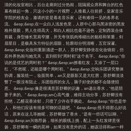
清的化妆室相比，后台走廊则过分热闹，阻隔观众席和舞台的红色
幕布掀起一角，只这小小的一片视野，人推着人往前挤，皇家音乐
学院的校友会，邀请的皆是着名音乐家，还有难得一见的各界名
流。 &esp;&esp;在一众白人浅发色里，人群中心那乌黑浓密的黑发
格外显眼，男人生得高大，和白人相比也毫不逊色，定制西装合体
剪裁，身型修长宽肩窄腰，并无夸张肌肉堆砌出的魁梧和笨重，剑
眉星目，是极具东方特征的眉眼，轮廓却分明清晰，五官深邃。
&esp;&esp;化妆间重新涌进一群人，苏舒卿安静坐在化妆镜前，仿
若外界热闹与她无关，直到听到“周时初”这个名字。 &esp;&esp;“你
说的是优艺的周时初？” &esp;&esp;an撩着红发，又涂了一层口
红，“不然呢，还能是哪个周时初。” &esp;&esp;交响乐团讲究整体
协调，服装统一，妆面简单，an又是眼影又是大红唇，苏舒卿淡淡
瞥了一眼没有阻止，乐团指挥的女儿，脑子好使的都不会随便招
惹。 &esp;&esp;像是很满意苏舒卿的识趣，an递出香水，“他是陪
妻子来的。” &esp;&esp;an心高气傲，难得主动分享，苏舒卿没有
拒绝，乙醛花香浓郁，只喷了少许在手腕处。 &esp;&esp;“你也是华
人，和他们应该有很多可聊的话题吧。” &esp;&esp;怪不得那么好说
话，原来在这儿等她呢，苏舒卿放了香水，“是有一些话可以聊。”
&esp;&esp;an兴致昂扬，细长的眼线上挑，配上一头红发肆意张
扬，苏舒卿有一瞬的晃神，如果没有意外的话，她该活得和an一样