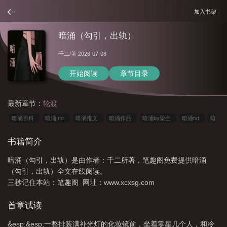
加入书架
暗涌（勾引，出轨）
千二
/著 2026-07-08
开始阅读
章节目录
最新章节：
轮渡
暗涌百科
暗涌 mr
暗涌推文
暗涌作品
暗涌by梁仝
暗涌txt
暗
涌是啥意思
暗涌 mr.
暗涌by不
书籍简介
暗涌（勾引，出轨）是由作者：千二所著，笔趣阁免费提供暗涌
（勾引，出轨）全文在线阅读。
三秒记住本站：笔趣阁 网址：www.xcxsg.com
首章试读
&esp;&esp;一整排装满补光灯的化妆镜前，坐着零星几个人，和冷