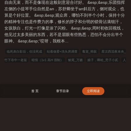
自由无束，而不是像现在这般刻意迎合讨好。 &esp;&esp;乐团指挥
左侧的小提琴手位自然是an，苏舒卿坐于an斜后方，侧对观众，也
算是个好位置。 &esp;&esp;观众席，哪怕不到半个小时，保持十分
的精神专注也是件费力的事，修长的脖子和分明的锁骨沾满细汗，
女孩肤白，灯光一打像是涂了闪粉。 &esp;&esp;周时初收回视线，
他见过太多美丽的东西，若不是眉眼有些熟悉，恐怕不会分出半个
眼神。 &esp;&esp;“哎呀，我根本...
临死表白影后，但没死成
站着做爱+洗头房调查
毒宠_韩荻
星汉西流夜未央_
竹下寺中一老翁
暗情（1v1 高H 强制）
鲛尾_万籁
娘子，啊哈_秃子小贰
人
造吸血鬼_延牙
被强娶的漂亮人妻
被男德竹马缠上了
清穿皇长子，但只想破
案
小可怜在修罗场瑟瑟发抖（无限）
限制级游戏与幸运e主播（np）
大美人带
崽进城务工_小文旦【完结+番外】
抗日：我有十亿预备役！
是我把他养大的
首 页
章节目录
立即阅读
捡到一只小魅魔（bgb）
清冷死对头非要怀上废A的崽
大逃杀_食眠
我的小可
爱已送达[女尊]
023小说网
263中文
22看书
穿越小说
00小说网
吾爱小
说
三藏小说
看书中文
三三中文网
三四中文
恋上你看书
七八小说
搜 索
顶点小说
春夏中文
帝国小说
读者文学
一号小说
福利小说
哥哥小
说
雅尔文
瓜瓜小说
寒冰小说
红色文学
爱看文学
金瓜小说
3Q中