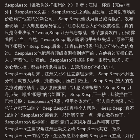
&esp;&esp;《谁教你这样报恩的？》作者：江湖一杯酒【完结+番
外】 &esp;&esp;文案： &esp;&esp;沈之屿回国发展，江舟以市场高
价收购了他签约的新公司。 &esp;&esp;他以为自己藏得很好。发布
会现场，那人却忽然倾身靠近，“江总花这么大价钱收购橙星，真的
只是商业决策？” &esp;&esp;江舟气息微乱，指节攥得发白，仍硬撑
着回：“当、当然。” &esp;&esp;那人听后似乎有些失望，“原来不是
为了报恩？” &esp;&esp;后来，江舟借着“报恩”的名义守在沈之屿身
边。 &esp;&esp;他把所有顶级资源推到他面前，在他身边安插自己
人，守着他、护着他。 &esp;&esp;可却连多看一眼都怕惊扰，每一
次心动失控，都要用饥饿与自伤，去赎清这份“不配”的罪。
&esp;&esp;再后来，江舟又忍不住去剧组探班。 &esp;&esp;不到五
分钟，就被人识破，拽进房间，压在门板上。 &esp;&esp;烫人的指
尖掠过他的锁骨，那人微微挑眉，“江总又来报恩？” &esp;&esp;江
舟点头，顺着“报恩”的台阶而下。 &esp;&esp;下一秒，却被捏住下
巴抬起脸： &esp;&esp;“报恩，得用身体才行。”那人目光幽深，“江
总连这都不知道？” &esp;&esp;江舟整个人愣住。 &esp;&esp;“真不
知道？” &esp;&esp;“那看来，只得我辛苦一点，亲自教教你了。”
&esp;&esp;内容标签： 都市 豪门世家娱乐圈 业界精英 综艺
&esp;&esp;主角视角江舟互动沈之屿 &esp;&esp;其它：报恩
&esp;&esp;一句话简介：怎么报恩都不会吗 &esp;&esp;立意：好好