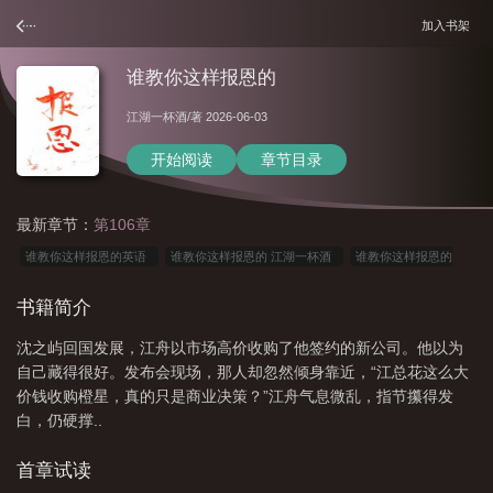
加入书架
谁教你这样报恩的
江湖一杯酒
/著 2026-06-03
开始阅读
章节目录
最新章节：
第106章
谁教你这样报恩的英语
谁教你这样报恩的 江湖一杯酒
谁教你这样报恩的
人
谁教你这样报恩的?
谁教你这样报恩的资源
谁教你这样报恩的?在线阅
书籍简介
读
谁教你这样报恩的?by江湖一杯酒
谁教你这样报恩的英文
沈之屿回国发展，江舟以市场高价收购了他签约的新公司。他以为
自己藏得很好。发布会现场，那人却忽然倾身靠近，“江总花这么大
价钱收购橙星，真的只是商业决策？”江舟气息微乱，指节攥得发
白，仍硬撑..
首章试读