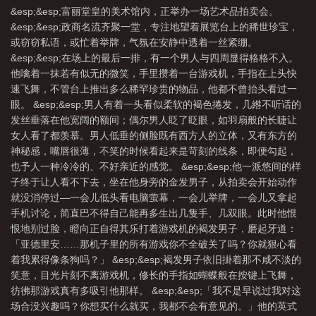
&esp;&esp;富丽堂皇的美术馆内，正举办一场艺术品拍卖会。
&esp;&esp;政商名流齐聚一堂，专注地望着展览台上的稀世珍宝，
或窃窃私语，或忙着举牌，气氛在安静中透着一丝紧绷。
&esp;&esp;在场上的最后一排，有一个男人与四周显得格格不入。
他噙着一抹若有似无的微笑，手里攒着一台游戏机，手指在上头快
速飞舞，不管台上推出多么稀罕珍贵的物品，他都不曾抬头看过一
眼。 &esp;&esp;男人有着一头看似柔软的褐色捲发，几綹不听话的
发丝垂落在他宽阔的额间；偶尔男人眨了眨眼，如羽扇般的长睫让
女人看了都羡慕。男人低垂的侧脸既有西方人的立体，又有东方的
神秘感，嘴唇很薄，不笑的时候看起来是苛刻的线条，即便勾起，
也予人一种冷冷的、不好亲近的感觉。 &esp;&esp;他一派悠间的样
子终于让人看不下去，坐在他身旁的金发男子，从拍卖会开始动作
就没消停过—一会儿低头看电脑萤幕，一会儿举牌，一会儿又拿起
手机讨论，简直巴不得自己能再多生出几隻手、几双眼。此时他恨
恨地别过脸，瞪向正自得其乐打着游戏机的褐发男子，磨起牙道：
「亚德里安……那机子里的所有游戏你不全破关了吗？你就狠心看
着我累得像条狗吗？」 &esp;&esp;褐发男子依旧掛着那不咸不淡的
笑意，目光片刻不离游戏机，修长的手指如蝴蝶般在按键上飞舞，
彷彿那游戏真有多吸引他那样。 &esp;&esp;「我不是早说过我对这
场合没兴趣吗？你想买什么就买，我都不会有意见的。」他的英式