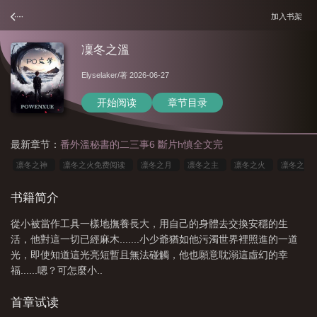
加入书架
凜冬之溫
Elyselaker
/著 2026-06-27
开始阅读
章节目录
最新章节：
番外溫秘書的二三事6 斷片h慎全文完
凛冬之神
凛冬之火免费阅读
凛冬之月
凛冬之主
凛冬之火
凛冬之
下仍有花开全文免费阅读
凛冬之下仍有花开免费阅读
凛冬之寒
凛冬之
书籍简介
际
凛冬之至是什么意思
凛冬之风
凛冬之日什么意思
凛冬之心
凛冬
從小被當作工具一樣地撫養長大，用自己的身體去交換安穩的生
之日
活，他對這一切已經麻木.......小少爺猶如他污濁世界裡照進的一道
光，即使知道這光亮短暫且無法碰觸，他也願意耽溺這虛幻的幸
福......嗯？可怎麼小..
首章试读