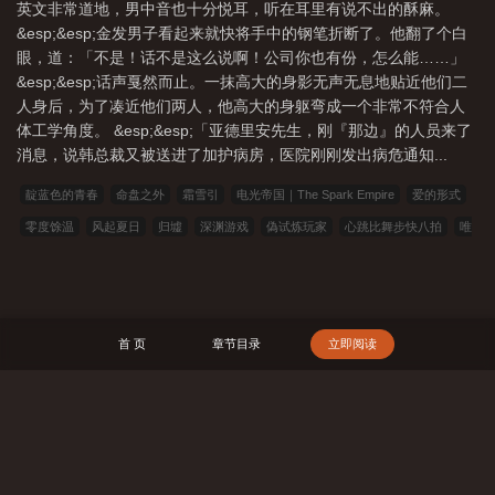
英文非常道地，男中音也十分悦耳，听在耳里有说不出的酥麻。
&esp;&esp;金发男子看起来就快将手中的钢笔折断了。他翻了个白
眼，道：「不是！话不是这么说啊！公司你也有份，怎么能……」
&esp;&esp;话声戛然而止。一抹高大的身影无声无息地贴近他们二
人身后，为了凑近他们两人，他高大的身躯弯成一个非常不符合人
体工学角度。 &esp;&esp;「亚德里安先生，刚『那边』的人员来了
消息，说韩总裁又被送进了加护病房，医院刚刚发出病危通知...
靛蓝色的青春
命盘之外
霜雪引
电光帝国｜The Spark Empire
爱的形式
零度馀温
风起夏日
归墟
深渊游戏
偽试炼玩家
心跳比舞步快八拍
唯
一的例外
Supernova
明贼
时不逢夏
联合国超自然部门
限时陪伴，请储
值续约
在66公路上有一间能食用吸血鬼的餐厅
影帝影后的恋爱緋闻
困兽与囚
徒
023小说网
263中文
22看书
穿越小说
00小说网
吾爱小说
三藏小
首 页
章节目录
立即阅读
说
看书中文
三三中文网
三四中文
恋上你看书
七八小说
顶点小说
春夏中文
帝国小说
读者文学
一号小说
福利小说
哥哥小说
雅尔文
瓜瓜小说
寒冰小说
红色文学
爱看文学
金瓜小说
3Q中文
中文小说
搜 索
可心文学
王者小说
悟空追书
玛雅文学
免费看书
搜读小说
联盟小
说
模特小说
笔趣阁
笔趣阁
顶点小说
冰雪小说
泼墨中文
全本小说