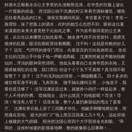
杯酒水正顺着永乐公主李里的头顶顺势流淌，在华贵的宫服上渗出
一片显眼的痕迹。 而沈国公独子沈渊此时正举着空酒杯傻笑，嘴角
还挂着亮晶晶的口水。 满座宾客瞬间死寂。 本宫要杀了你！ 李里一
脸震惊，抹了把脸上的酒水，此时的她怎么也想不到，眼前这位素
未谋面的未来夫君竟然干出如此之事。 作为皇帝最得宠的公主来
说，从出生以来哪受过如此羞辱。 她全身气得不自觉发抖，肩膀无
规律的乱颤，眼泪在眼眶里转着圈圈。 沈千钧！这就是你教的好儿
子？ 说完，气哼哼的便夺门而出，向着皇宫的方向急匆而去。 坐在
主位的沈国公手中筷子地一声断成两截。 沈渊突然被这声脆响惊醒
似的，浑浊的眼神突然清明。 他低头看看自己全身华贵的衣袍，又
摸摸被扇红的左脸，脱口而出 你这个小丫头下手真狠？真当我不敢
报警了？ 逆子！ 沈千钧见到如此情形，一脚踹翻案几。 四十多岁的
健壮将军身手利索，飞奔而来。 随手抽出腰间玉带， 小兔崽子，我
看你是活够了！ 没等沈渊反应过来，就被拎小鸡仔一样提起来，整
个人不停的扑腾。 哎呦我去，这什么情况？拍电影呢？导演！导
演！有没有人管了！ 话音未落，整个人被扔麻袋似的甩出了宴客
厅。 沈渊在青石板上滚了三四圈才停住。 他龇牙咧嘴地爬起来，突
然僵在原地。 硕大的府门广场上黑压压跪着上几十号人，远处府墙
上修建的大气磅礴。 阳光把沈国公府四个大字照得金光刺眼。 “乖
乖的，这啥时候建的影视基地啊，整的挺像那么回事啊！...