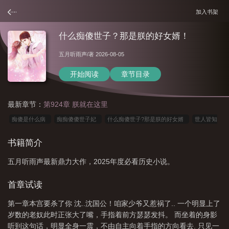
加入书架
什么痴傻世子？那是朕的好女婿！
五月听雨声
/著 2026-08-05
开始阅读
章节目录
最新章节：
第924章 朕就在这里
痴傻是什么病
痴痴傻傻世子妃
什么痴傻世子?那是朕的好女婿
世人皆知
的痴傻太子
世人皆知的痴傻皇子
痴傻指什么生肖
痴傻皇帝
痴傻是
书籍简介
谁
痴傻皇子
痴情是傻子
痴傻是什么意思
抖音上面痴傻太子是什
五月听雨声最新鼎力大作，2025年度必看历史小说。
么
傻痴什么意思
什么痴傻世子那是朕的好女婿
傻什么傻
痴傻是什么生
肖
痴傻什么意思
痴傻世子倾世妃
什么痴傻世子?那是朕的好女婿呢
傻
首章试读
痴痴是什么意思
是痴是傻
什么痴傻世子?那是朕的好女婿免费阅读
傻痴的
第一章本宫要杀了你 沈..沈国公！咱家少爷又惹祸了.. 一个明显上了
意思
什么痴傻世子?那是朕的好女婿啊
岁数的老奴此时正张大了嘴，手指着前方瑟瑟发抖。 而坐着的身影
听到这句话，明显全身一震，不由自主向着手指的方向看去. 只见一