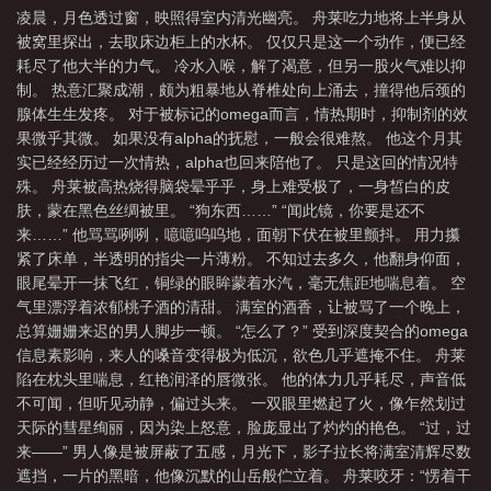
凌晨，月色透过窗，映照得室内清光幽亮。 舟莱吃力地将上半身从
被窝里探出，去取床边柜上的水杯。 仅仅只是这一个动作，便已经
耗尽了他大半的力气。 冷水入喉，解了渴意，但另一股火气难以抑
制。 热意汇聚成潮，颇为粗暴地从脊椎处向上涌去，撞得他后颈的
腺体生生发疼。 对于被标记的omega而言，情热期时，抑制剂的效
果微乎其微。 如果没有alpha的抚慰，一般会很难熬。 他这个月其
实已经经历过一次情热，alpha也回来陪他了。 只是这回的情况特
殊。 舟莱被高热烧得脑袋晕乎乎，身上难受极了，一身皙白的皮
肤，蒙在黑色丝绸被里。 “狗东西……” “闻此镜，你要是还不
来……” 他骂骂咧咧，噫噫呜呜地，面朝下伏在被里颤抖。 用力攥
紧了床单，半透明的指尖一片薄粉。 不知过去多久，他翻身仰面，
眼尾晕开一抹飞红，铜绿的眼眸蒙着水汽，毫无焦距地喘息着。 空
气里漂浮着浓郁桃子酒的清甜。 满室的酒香，让被骂了一个晚上，
总算姗姗来迟的男人脚步一顿。 “怎么了？” 受到深度契合的omega
信息素影响，来人的嗓音变得极为低沉，欲色几乎遮掩不住。 舟莱
陷在枕头里喘息，红艳润泽的唇微张。 他的体力几乎耗尽，声音低
不可闻，但听见动静，偏过头来。 一双眼里燃起了火，像乍然划过
天际的彗星绚丽，因为染上怒意，脸庞显出了灼灼的艳色。 “过，过
来——” 男人像是被屏蔽了五感，月光下，影子拉长将满室清辉尽数
遮挡，一片的黑暗，他像沉默的山岳般伫立着。 舟莱咬牙：“愣着干