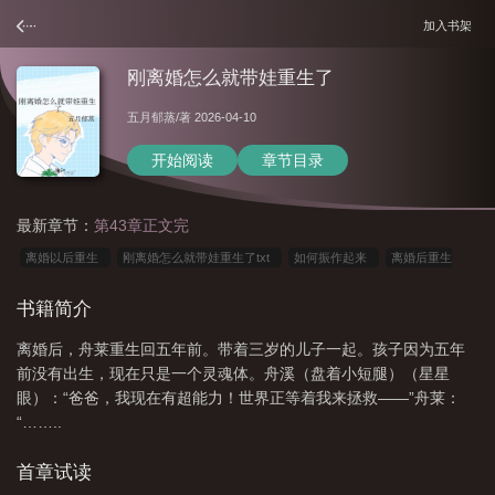
加入书架
刚离婚怎么就带娃重生了
五月郁蒸
/著 2026-04-10
开始阅读
章节目录
最新章节：
第43章正文完
离婚以后重生
刚离婚怎么就带娃重生了txt
如何振作起来
离婚后重生
了
离婚后带着孩子
离婚后带个孩子
刚离婚带两娃梗
离婚后刚出生的孩
书籍简介
子怎么办
离婚后带儿子重回的是什么
离婚后带娃的说说
刚刚离婚了怎么走
离婚后，舟莱重生回五年前。带着三岁的儿子一起。孩子因为五年
出来
离婚后带娃
刚刚离婚就怀崽了
离婚后带个孩子怎么生活
离婚后带
前没有出生，现在只是一个灵魂体。舟溪（盘着小短腿）（星星
孩子回来的
重生刚离婚就怀孕
离婚后带着孩子何去何从
刚离婚怎么就带娃
眼）：“爸爸，我现在有超能力！世界正等着我来拯救——”舟莱：
重生了免费阅读
离婚后带娃的
离婚后自己带着孩子
重生刚离婚就怀孕后
“……..
简
离婚后想带孩子回家
离婚后带崽跑了
刚离婚怎么就带娃重生了番外
首章试读
if
刚离婚带着孩子你们是怎么度过的
离婚后我带着孩子独自生活