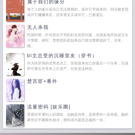
属于我们的缘分
每个人的缘分是自己无法预期的，或许它早就来到，却没被发现
或许它姍姍来迟，还未遇见又或许它，已被遗忘...
无人杀我
民国时期，针对层出不穷的妇女犯罪问题，全国各地开始设立女
子警察。彼时，雪青想的是如果自己能当警察就好了。后来，
她...
bl文总受的沉睡室友（穿书）
作为快穿局的优秀老员工，安程迎来自己的最后一个任务，完成
即可重生并享有上亿资产。任务是这样的...
楚宫宦+番外
...
流量密码 [娱乐圈]
景晨经常遭到人的调侃，说她是传奇，是商界的一朵奇葩。她的
家世好手腕狠长相冷，拥有成为霸道总裁的一切...