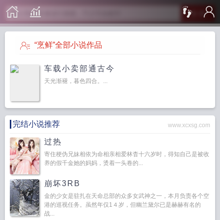
搜 索
“烹鲜”全部小说作品
车载小卖部通古今
天光渐褪，暮色四合。...
完结小说推荐
www.xcxsg.com
过热
寄住梗伪兄妹相依为命相亲相爱林杳十六岁时，得知自己是被收
养的假千金她的妈妈，烫着一头卷的...
崩坏3RB
金的少女是驻扎在天命总部的众多女武神之一，本月负责各个空
港的巡视任务。虽然年仅1４岁，但幽兰黛尔已是赫赫有名的
战...