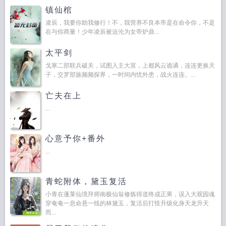
镇仙棺
凌辰，我要你助我修行！不，我营养不良本帝是在命令你，不是
在与你商量！少年凌辰被迫沦为女帝炉鼎...
太平剑
戈寒二部联兵破关，试图入主大宣，上都风云诡谲，连连更换天
子，交罗部族频频探界，一时间内忧外患，战火连连。...
亡夫在上
...
心意予你+番外
...
青蛇附体，黛玉复活
小青在蓬莱仙境拜师南极仙翁修炼得道终成正果，误入大观园魂
穿奄奄一息命悬一线的林黛玉，复活后打怪升级化身天龙升天
而...