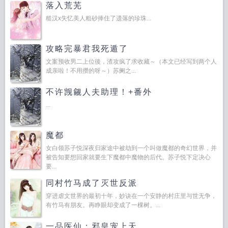
落入荒芜
糙汉x失忆美人粗砂捧住了遗落的珍珠...
攻略完暴君我死遁了
文案预收男二上位後，渣攻疯了求收藏～（本文已经写到两个人
成亲啦！不用攒的呀～）苏阑之...
不许觊觎人夫助理！+番外
...
魔都
女白领苏子悦深夜归家途中被劫到一个叫做魔都的奇幻世界，并
被告知要想回家就要生下魔都中魔物的后代。苏子悦下定决心
要...
同村竹马成了灭世反派
穿进虐文世界的最初十年，妙诀在一个安静的村庄里与世无争，
有竹马有朋友。再睁眼却变成了一棵树。...
一品医仙：邪皇宠上天