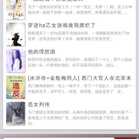
关于一品医仙邪皇宠上天（一对一宠文，无虐！）她，是上古神
族白泽一族留下的唯一血脉，体质强悍，有着通天的本领。...
穿进hp乙女游戏後我摆烂了
刚刚通关了一款hp恋爱手游德拉科线，一觉睡醒居然来到了hp
世界，还有这种好事？等等，她看着镜子里病歪歪...
他的理想国
陆景灼学业顺风顺水，直到初中，他遇到了一个人，那个人处处
压他一头，什麽都比他好。好不容易等到高中，他以...
[水浒传+金瓶梅同人] 西门大官人在北宋末
年
西门卿再睁眼时，地上一根竿子，帘下一个美妇人，说道奴家一
时被风失手，误中官人，休怪。很明显，他这是穿了。穿...
恶女列传
为了摆脱父亲窒息的控制，从典中典的家庭脱离，梅辛怡看了一
眼电视上不太靠谱的广告，就向快穿公司投递了简历，然後成
功...