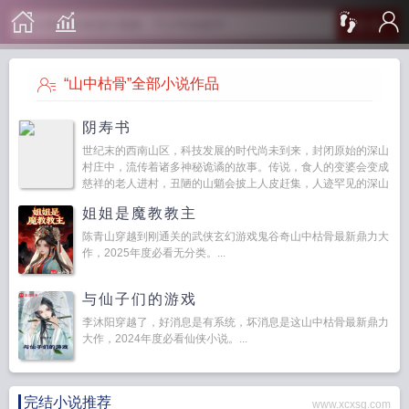
搜 索
“山中枯骨”全部小说作品
阴寿书
世纪末的西南山区，科技发展的时代尚未到来，封闭原始的深山
村庄中，流传着诸多神秘诡谲的故事。传说，食人的变婆会变成
慈祥的老人进村，丑陋的山魈会披上人皮赶集，人迹罕见的深山
中游荡着无头古尸，地...
姐姐是魔教教主
陈青山穿越到刚通关的武侠玄幻游戏鬼谷奇山中枯骨最新鼎力大
作，2025年度必看无分类。...
与仙子们的游戏
李沐阳穿越了，好消息是有系统，坏消息是这山中枯骨最新鼎力
大作，2024年度必看仙侠小说。...
完结小说推荐
www.xcxsg.com