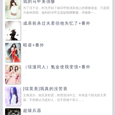
我的马甲美强惨
为了活下去，时无开始了抽马甲扮演其他人的艰难道途。只是因
为各种原因，抽到的马甲总是缺胳膊断腿，伴随着一...
成亲前杀过夫君但他失忆了+番外
...
暗昼+番外
...
（综漫同人）氪金使我变强+番外
...
[综英美]我真的没苦衷
主角莫尔，姓氏算彩蛋，阵营混沌中立。外表是个阳光的大男
孩。不想被认为是好人，也不想做个坏人，...
超级兵器