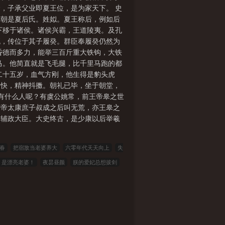
，子承父业即夏王位，是为家天下。 史
 夏朝是夏后氏。姓姒。夏王称后，例如后
下移于诸侯。诸侯兴霸，王道陵夷。及孔
死，传位于其子履癸。群臣奉履癸仍然为
昏德而多力，能举三百斤重大铁钩，大铁
马。他简直就是飞毛腿，比千里马跑的都
二十五岁，血气方刚，他生得是豹头虎
畅快，精神抖擞。朝礼已毕，坐于朝堂，
都有什么人呢？有虞公姚常，前王帝皋之世
有帝太康庶子叔成之后叫无荒，亦王皋之
的辅政大臣。大史终古，是少康以后举羲
春
把宿敌当老婆养大
六零年代天天向上
失
，是漂亮老婆！
夜昙昼颜
朕的爱妃总想拔剑
看书中文
三三中文网
三四中文
恋上你看书
学
爱看文学
金瓜小说
3Q中文
中文小说
泼墨中文
全本小说
山河小说
冰冰小说
说
词典小说
言情小说
夜色文学
易小说