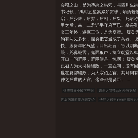
会稽之山，是为葬禹之禹穴，与四川生禹
书记载，“禹时五星累累如贯珠，炳炳若连
启，后少康，后羿，后相，后桀。死后称
甲之后，皋、二君近乎守府而已。皋是
丧三年终，遂据王位，是为夏桀。 履癸
钩有两丈多长，履癸把它当成了兵器。 
快。履癸年轻气盛，口出狂言：欲以刚断
眼，兕鼻蛇舌，鬼面狼声，挺立朝堂以
开口一问群臣，群臣便是一惊啊！ 履癸
已召入为大司徒辅政，一直在朝，没有
世在夏都辅政，为大宗伯之官。其卿则
仲之后世的天官。这些都是贤臣。 ...
饲养狐族小殿下守则
姐弟之间禁忌的爱与支配
忆后病娇前妻总想复婚
快穿之宿主她总想搞垮男
阴差阳错
现在可以相爱
失忆的死敌成了我夫
七八小说
顶点小说
春夏中文
帝国小说
可心文学
王者小说
悟空追书
玛雅文学
神话小说
九二书苑
四书库
六四小说
顶