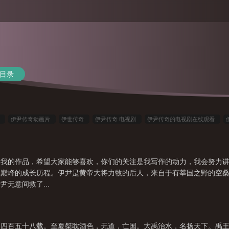
目录
吗
伊尹传奇动画片
伊世传奇
伊尹传奇 电视剧
伊尹传奇的电视剧在线观看
全部
伊尹典故
伊传食(内蒙古锡盟伊顺牛羊肉直营店)怎么样
伊尹简介
伊尹的
免费观看
伊伊旗下传奇公司官网
伊尹死因
传奇伊莲公司
伊尹出生的传说视频
读我的作品，希望大家能够喜欢，你们的关注是我写作的动力，我会努力
的传奇
伊尹的下场
伊尹是谁?伊尹的生平简介
伊尹传奇在线阅读
伊尹的传奇
生巅峰的成长历程。伊尹是黄帝大将力牧的后人，来自于有莘国之野的空
什么
伊尹是存在于传说中的人物
伊尹传奇书
伊尹是谁?
伊尹传奇故事
伊
无意间救了...
7秒无痛整形图片
伊尹传说
伊尹传奇 主演名单
伊尹老婆
伊尹传奇电视剧
，四百五十八载。至夏桀耽酒色，无道，亡国。大禹治水，名扬天下。禹