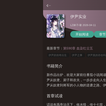
伊尹实业
LZ林子
/著 2026-04-11
开始阅读
章节
最新章节：
第590章 血染红尘五
伊尹的传奇出生
伊尹之事
伊尹真的存在
单
伊尹资料
伊尹子女
伊尹传奇演员表
书籍简介
子
伊尹最经典的三个典故
伊尹传奇电视剧
新作品出炉，欢迎大家前往番茄小说阅
老板
伊尹下场
伊尹儿子
伊伊网络旗下
尹从奴隶、厨子和农夫，一步步走向人
里
伊尹传说里最神奇的是什么
伊尹之事是
尹从奴隶到将军的小人物的逆袭之路。伊尹
传奇
伊尹传奇剧组
伊氏传奇
传奇伊莲
首章试读
线看
伊尹故居
伊尹实业
话说有禹帝治天下，收水怪，传十七世