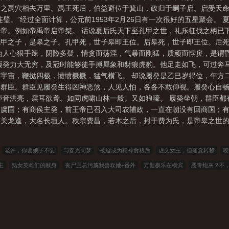
之禹穴相去万里。禹王死后，伯益避位于箕山，政归于嗣子启。启受天命
璧。”经过全面计算，公元前1953年2月26日有一次很好的五星聚会。
帝。例如帝禹帝启帝桀。 话说夏后氏天下至孔甲之世，礼乐征伐之柄已
孔甲之子，是皋之子。孔甲死，世子皋即王位。后皋死，世子即王位。后
为人心狠手辣，阴险多疑，情贪而荡淫，气暴而刚猛，质顽而悖戾，是谓
履癸力大无穷，及冠时能够徒手搏犀象和豺狼虎豹。他足走如飞，可过奔
宇宙，鞭挞四极，愤愤橛橛，猛气横飞。 却说履癸是乙巳岁得位，年方
御群臣。群臣见履癸生得凶神恶煞，人见人怕，各各不敢仰视。履癸心自
声音洪亮，震耳欲聋。如同虎啸山林一般。又如狼嚎。 履癸坐朝，群臣
回虞国；有商侯主癸，前王帝已召入大司农辅政，一直在朝没有回商国；
有关龙逢，大名长垣人。秩宗费昌，若木之后，封于费为氏，是帝皋之世
老许，你要娘子不要
与春光同梦
被迫成为精神食粮后
虐文女主，但痛觉转移
咬
主
熟女英雌们的献身
丧尸王总污蔑我喜欢她+番外
万世极乐在横滨
恶毒炮灰？不
君
023小说网
263中文
22看书
穿越小说
00小说网
吾爱小说
三藏小说
读者文学
一号小说
福利小说
哥哥小说
雅尔文
瓜瓜小说
寒冰小说
红色文
免费看书
搜读小说
联盟小说
模特小说
笔趣阁
笔趣阁
顶点小说
冰雪小说
点小说
功夫小说
瓜瓜小说
青豆小说
骑士小说
笔趣小说
星星小说
元宝小