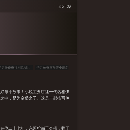
加入书架
伊尹传奇电视剧总制片
伊尹传奇演员表全部名
传奇故事
伊尹简介 百度百科
伊尹的妻
伊尹传奇一生
伊尹的传说
传奇伊伊网络
讲好每个故事！小说主要讲述一代名相伊
人生
伊尹传奇电影哪里看
伊尹墓到底在哪
桑之中，是为空桑之子。这是一部描写伊
尹的典故是什么
伊尹传奇全文阅读
伊伊旗下
伊尹电视剧
伊世传奇内容
伊尹传奇电视剧在
王在位二十七年，东巡狩崩于会稽，葬于